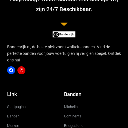
zijn 24/7 Beschikbaar.
Bandenrijk.nl, de beste plek voor kwaliteitsbanden. Vind de
perfecte banden voor jouw voertuig en rij veilig en soepel. Ontdek
ons nu!
F
I
a
n
c
s
Link
Banden
e
t
b
a
o
g
Startpagina
Michelin
o
r
k
a
m
Banden
Continental
Merken
Bridgestone