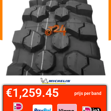
€
1,259.45
prijs per band