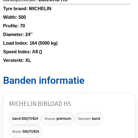
Tyre brand:
MICHELIN
Width:
500
Profile:
70
Diameter:
24''
Load Index:
164 (5000 kg)
Speed Index:
A8 ()
Versterkt:
XL
Banden informatie
MICHELIN BIBLOAD HS
band 500/70 R24
Klasse:
premium
Seizoen:
band
Maat:
500/70 R24