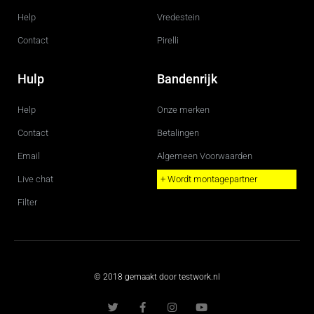
Help
Vredestein
Contact
Pirelli
Hulp
Bandenrijk
Help
Onze merken
Contact
Betalingen
Email
Algemeen Voorwaarden
Live chat
+ Wordt montagepartner
Filter
© 2018 gemaakt door testwork.nl
T
F
I
Y
w
a
n
o
i
c
s
u