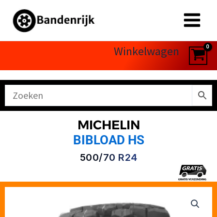
Ga
naar
de
inhoud
Winkelwagen
MICHELIN
BIBLOAD HS
500/70 R24