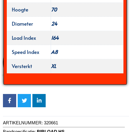
Hoogte
70
Diameter
24
Load Index
164
Speed Index
A8
Versterkt
XL
ARTIKELNUMMER:
320661
Bandspecificatie:
BIBLOAD HS