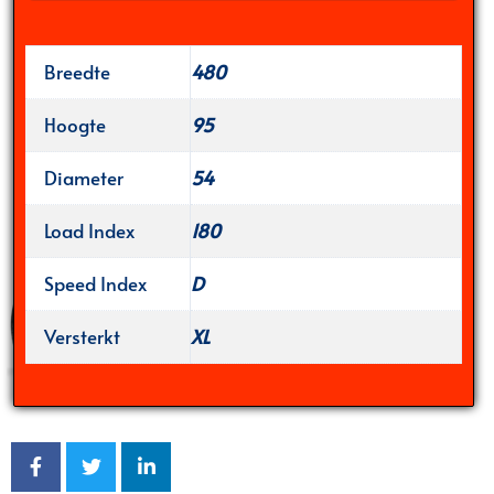
Breedte
480
Hoogte
95
Diameter
54
Load Index
180
Speed Index
D
Versterkt
XL