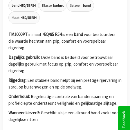
band 480/95 R54
Klasse:
budget
Seizoen:
band
Maat:
480/95 R54
TM1000PT
in maat
480/95 R54
is een
band
voor bestuurders
die waarde hechten aan grip, comfort en voorspelbaar
rijgedrag.
Dagelijks gebruik:
Deze band is bedoeld voor betrouwbaar
dagelijks gebruik met focus op grip, comfort en voorspelbaar
rijgedrag.
Rijgedrag:
Een stabiele band helpt bij een prettige rijervaring in
stad, op buitenwegen en op de snelweg.
Onderhoud:
Regelmatige controle van bandenspanning en
profieldiepte ondersteunt veiligheid en gelijkmatige slijtage.
Wanneer kiezen?:
Geschikt als je een allround band zoekt voor
Feedback
dagelijkse ritten.