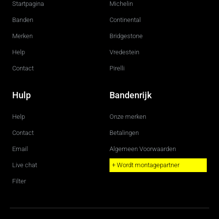
Startpagina
Michelin
o
r
k
a
m
Banden
Continental
Merken
Bridgestone
Help
Vredestein
Contact
Pirelli
Hulp
Bandenrijk
Help
Onze merken
Contact
Betalingen
Email
Algemeen Voorwaarden
Live chat
+ Wordt montagepartner
Filter