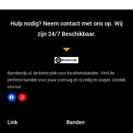
Hulp nodig? Neem contact met ons op. Wij
zijn 24/7 Beschikbaar.
Bandenrijk.nl, de beste plek voor kwaliteitsbanden. Vind de
perfecte banden voor jouw voertuig en rij veilig en soepel. Ontdek
ons nu!
F
I
a
n
c
s
Link
Banden
e
t
b
a
o
g