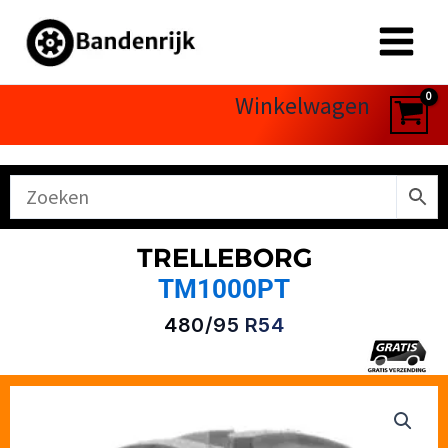
Ga
naar
de
inhoud
Winkelwagen
TRELLEBORG
TM1000PT
480/95 R54