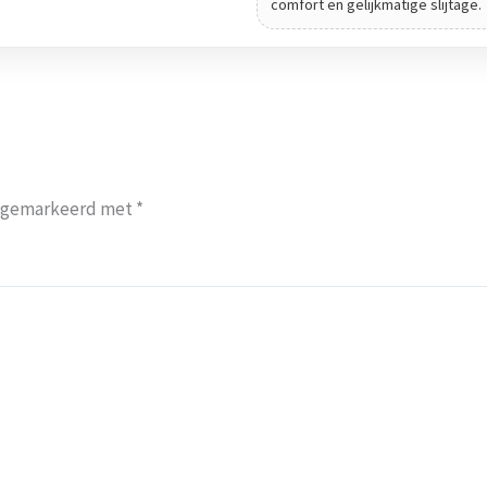
comfort en gelijkmatige slijtage.
jn gemarkeerd met
*