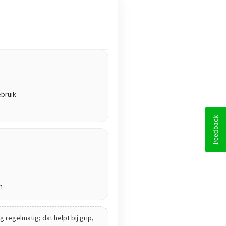
ebruik
Feedback
n
 regelmatig; dat helpt bij grip,