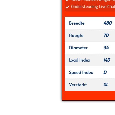
Ondersteuning Live Cha
Breedte
480
Hoogte
70
Diameter
34
Load Index
143
Speed Index
D
Versterkt
XL