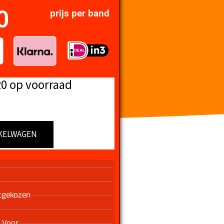
0
prijs per band
20 op voorraad
KELWAGEN
n
tgekozen
 Voor