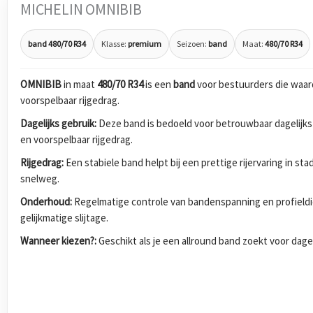
MICHELIN OMNIBIB
band 480/70 R34
Klasse:
premium
Seizoen:
band
Maat:
480/70 R34
OMNIBIB
in maat
480/70 R34
is een
band
voor bestuurders die waar
voorspelbaar rijgedrag.
Dagelijks gebruik:
Deze band is bedoeld voor betrouwbaar dagelijks
en voorspelbaar rijgedrag.
Rijgedrag:
Een stabiele band helpt bij een prettige rijervaring in s
snelweg.
Onderhoud:
Regelmatige controle van bandenspanning en profieldi
gelijkmatige slijtage.
Wanneer kiezen?:
Geschikt als je een allround band zoekt voor dagel