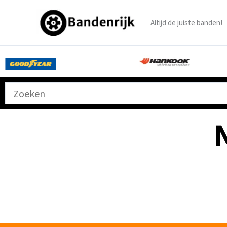
Ga
naar
Altijd de juiste banden!
de
inhoud