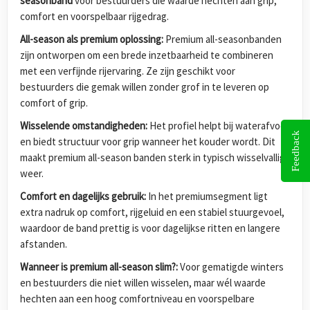
seasonband
voor bestuurders die waarde hechten aan grip,
comfort en voorspelbaar rijgedrag.
All-season als premium oplossing:
Premium all-seasonbanden
zijn ontworpen om een brede inzetbaarheid te combineren
met een verfijnde rijervaring. Ze zijn geschikt voor
bestuurders die gemak willen zonder grof in te leveren op
comfort of grip.
Wisselende omstandigheden:
Het profiel helpt bij waterafvoer
Feedback
en biedt structuur voor grip wanneer het kouder wordt. Dit
maakt premium all-season banden sterk in typisch wisselvallig
weer.
Comfort en dagelijks gebruik:
In het premiumsegment ligt
extra nadruk op comfort, rijgeluid en een stabiel stuurgevoel,
waardoor de band prettig is voor dagelijkse ritten en langere
afstanden.
Wanneer is premium all-season slim?:
Voor gematigde winters
en bestuurders die niet willen wisselen, maar wél waarde
hechten aan een hoog comfortniveau en voorspelbare