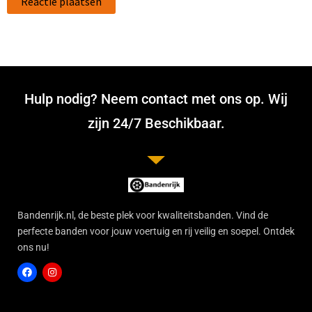
Hulp nodig? Neem contact met ons op. Wij
zijn 24/7 Beschikbaar.
Bandenrijk.nl, de beste plek voor kwaliteitsbanden. Vind de
perfecte banden voor jouw voertuig en rij veilig en soepel. Ontdek
ons nu!
F
I