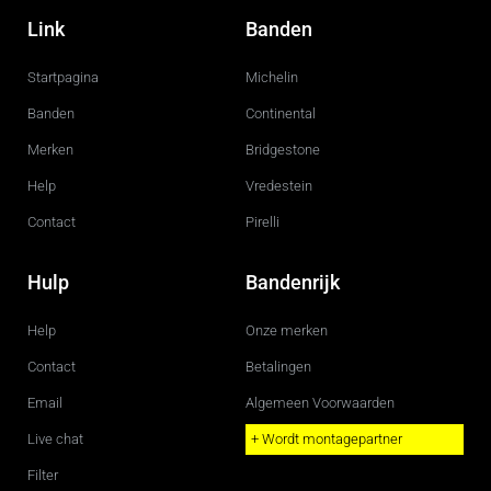
a
n
c
s
Link
Banden
e
t
b
a
o
g
Startpagina
Michelin
o
r
k
a
m
Banden
Continental
Merken
Bridgestone
Help
Vredestein
Contact
Pirelli
Hulp
Bandenrijk
Help
Onze merken
Contact
Betalingen
Email
Algemeen Voorwaarden
Live chat
+ Wordt montagepartner
Filter