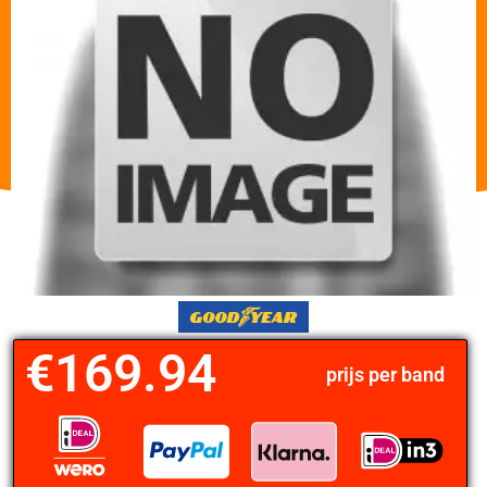
€
169.94
prijs per band