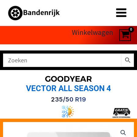
Ga
naar
de
inhoud
Winkelwagen
GOODYEAR
VECTOR ALL SEASON 4
235/50 R19