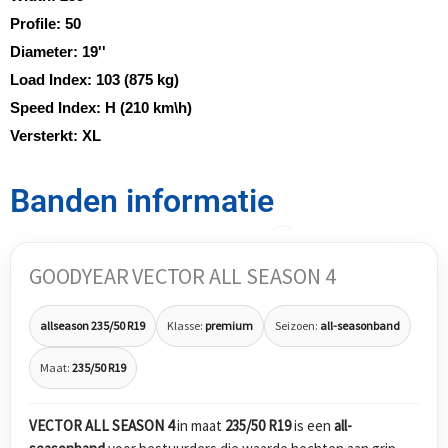
Profile:
50
Diameter:
19''
Load Index:
103 (875 kg)
Speed Index:
H (210 km\h)
Versterkt:
XL
Banden informatie
GOODYEAR VECTOR ALL SEASON 4
allseason 235/50 R19
Klasse:
premium
Seizoen:
all-seasonband
Maat:
235/50 R19
VECTOR ALL SEASON 4
in maat
235/50 R19
is een
all-