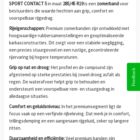
SPORT CONTACT 5
in maat
285/45 R19
is een
zomerband
voor
bestuurders die waarde hechten aan grip, comfort en
voorspelbaar rijgedrag.
Rijeigenschappen:
Premium zomerbanden zijn ontwikkeld met
hoogwaardige rubbersamenstellingen en geoptimaliseerde
karkasconstructies. Dit zorgt voor een stabiele wegligging,
een precies stuurgevoel en een rustige, gecontroleerde
rijervaring bij hogere temperaturen.
Grip op nat en droog:
Het profiel en de compound zijn
Feedback
afgestemd op sterke prestaties bij zowel droog asfalt als
regen. De waterafvoer helpt grip te behouden en
ondersteunt een voorspelbaar rem- en stuurgedrag in
alledaagse situaties.
Comfort en geluidsniveau:
In het premiumsegment ligt de
focus vaak op een verfijnde rijbeleving. Dat merk je in comfort,
trillingsdemping en een aangenaam rijgeluid, zeker op langere
ritten.
Duurzaamheid en efficiëntie:
Veel premium banden zijn