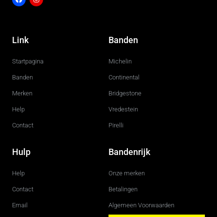
F
I
a
n
c
s
Link
Banden
e
t
b
a
o
g
Startpagina
Michelin
o
r
k
a
m
Banden
Continental
Merken
Bridgestone
Help
Vredestein
Contact
Pirelli
Hulp
Bandenrijk
Help
Onze merken
Contact
Betalingen
Email
Algemeen Voorwaarden