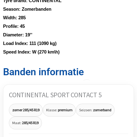
Tyre brand:
CONTINENTAL
Season:
Zomerbanden
Width:
285
Profile:
45
Diameter:
19''
Load Index:
111 (1090 kg)
Speed Index:
W (270 km\h)
Banden informatie
CONTINENTAL SPORT CONTACT 5
zomer 285/45 R19
Klasse:
premium
Seizoen:
zomerband
Maat:
285/45 R19