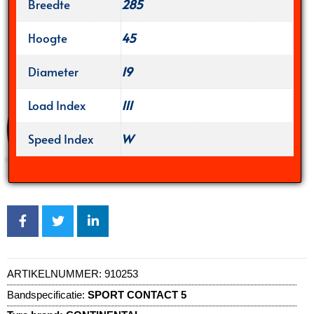
Breedte
285
Hoogte
45
Diameter
19
Load Index
111
Speed Index
W
ARTIKELNUMMER:
910253
Bandspecificatie:
SPORT CONTACT 5