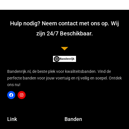
Hulp nodig? Neem contact met ons op. Wij
zijn 24/7 Beschikbaar.
Bandenrijk.nl, de beste plek voor kwaliteitsbanden. Vind de
perfecte banden voor jouw voertuig en rij veilig en soepel. Ontdek
ons nu!
F
I
a
n
c
s
Link
Banden
e
t
b
a