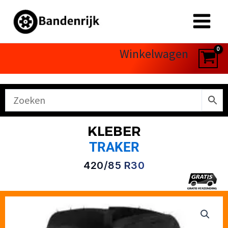
Ga
naar
de
inhoud
Winkelwagen
KLEBER
TRAKER
420/85 R30