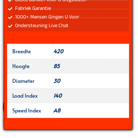
Beste Banden Voor U Uitgekozen
Fabriek Garantie
1000+ Mensen Gingen U Voor
Ondersteuning Live Chat
Breedte
420
Hoogte
85
Diameter
30
Load Index
140
Speed Index
A8