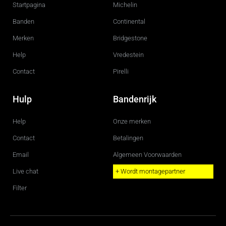
o
g
Startpagina
Michelin
o
r
k
a
m
Banden
Continental
Merken
Bridgestone
Help
Vredestein
Contact
Pirelli
Hulp
Bandenrijk
Help
Onze merken
Contact
Betalingen
Email
Algemeen Voorwaarden
Live chat
+ Wordt montagepartner
Filter