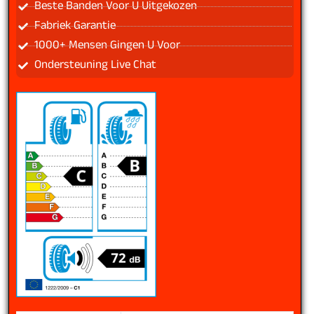
Beste Banden Voor U Uitgekozen
Fabriek Garantie
1000+ Mensen Gingen U Voor
Ondersteuning Live Chat