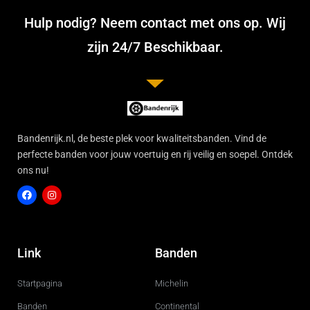
Hulp nodig? Neem contact met ons op. Wij
zijn 24/7 Beschikbaar.
Bandenrijk.nl, de beste plek voor kwaliteitsbanden. Vind de
perfecte banden voor jouw voertuig en rij veilig en soepel. Ontdek
ons nu!
F
I
a
n
c
s
Link
Banden
e
t
b
a
o
g
Startpagina
Michelin
o
r
k
a
m
Banden
Continental