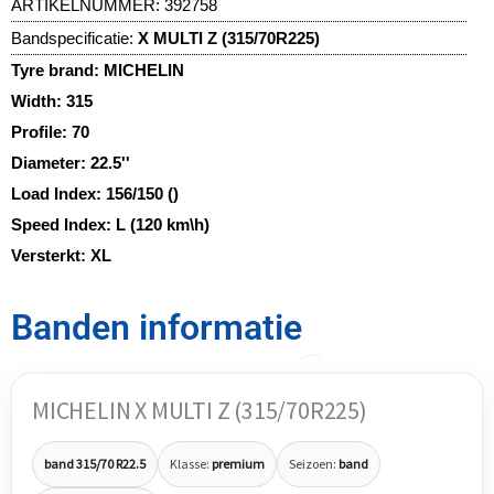
ARTIKELNUMMER:
392758
Bandspecificatie:
X MULTI Z (315/70R225)
Tyre brand:
MICHELIN
Width:
315
Profile:
70
Diameter:
22.5''
Load Index:
156/150 ()
Speed Index:
L (120 km\h)
Versterkt:
XL
Banden informatie
MICHELIN X MULTI Z (315/70R225)
band 315/70 R22.5
Klasse:
premium
Seizoen:
band