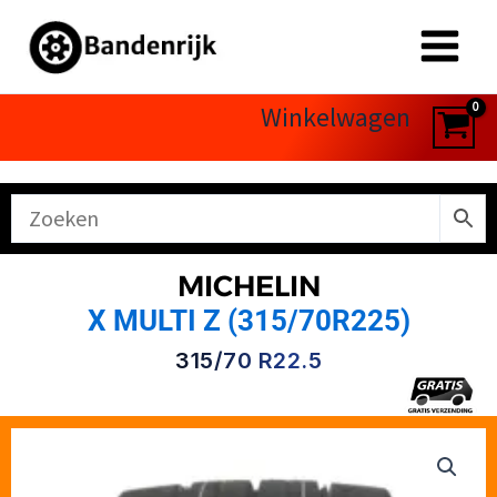
Ga
naar
de
inhoud
Winkelwagen
MICHELIN
X MULTI Z (315/70R225)
315/70 R22.5