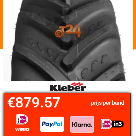
€
879.57
prijs per band