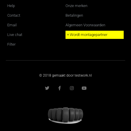
Help
Onze merken
Contact
Betalingen
Email
Algemeen Voorwaarden
Live chat
+ Wordt montagepartner
Filter
© 2018 gemaakt door testwork.nl
T
F
I
Y
w
a
n
o
i
c
s
u
t
e
t
t
t
b
a
u
e
o
g
b
r
o
r
e
k
a
-
m
f