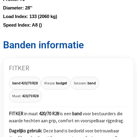
Diameter:
28''
Load Index:
133 (2060 kg)
Speed Index:
A8 ()
Banden informatie
FITKER
band 420/70 R28
Klasse:
budget
Seizoen:
band
Maat:
420/70 R28
FITKER
in maat
420/70 R28
is een
band
voor bestuurders die
waarde hechten aan grip, comfort en voorspelbaar rijgedrag.
Dagelijks gebruik:
Deze band is bedoeld voor betrouwbaar