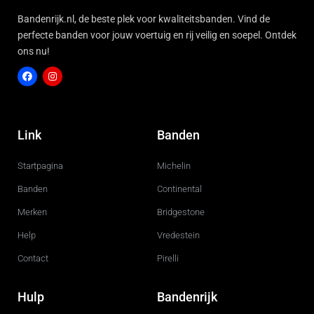
Bandenrijk.nl, de beste plek voor kwaliteitsbanden. Vind de
perfecte banden voor jouw voertuig en rij veilig en soepel. Ontdek
ons nu!
F
I
a
n
c
s
Link
Banden
e
t
b
a
o
g
Startpagina
Michelin
o
r
k
a
m
Banden
Continental
Merken
Bridgestone
Help
Vredestein
Contact
Pirelli
Hulp
Bandenrijk