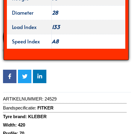
Diameter
28
Load Index
133
Speed Index
A8
ARTIKELNUMMER:
24529
Bandspecificatie:
FITKER
Tyre brand:
KLEBER
Width:
420
Profile:
70