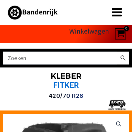
Ga
naar
de
inhoud
Winkelwagen
KLEBER
FITKER
420/70 R28