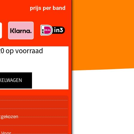
prijs per band
20 op voorraad
KELWAGEN
n
tgekozen
 Voor