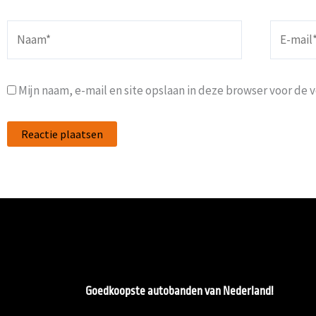
Naam*
E-
mail*
Mijn naam, e-mail en site opslaan in deze browser voor de 
Goedkoopste autobanden van Nederland!