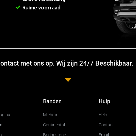
Ruime voorraad
ntact met ons op. Wij zijn 24/7 Beschikbaar.
Banden
Hulp
pagina
Michelin
Help
n
Continental
Contact
n
Bridgestone
Email