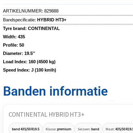
ARTIKELNUMMER:
829888
Bandspecificatie:
HYBRID HT3+
Tyre brand:
CONTINENTAL
Width:
435
Profile:
50
Diameter:
19.5''
Load Index:
160 (4500 kg)
Speed Index:
J (100 km\h)
Banden informatie
CONTINENTAL HYBRID HT3+
band 435/50 R19.5
Klasse:
premium
Seizoen:
band
Maat:
435/50 R19.