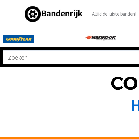
Ga
naar
Altijd de juiste banden!
de
inhoud
CO
H