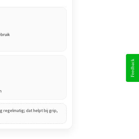
ebruik
Feedback
n
 regelmatig; dat helpt bij grip,