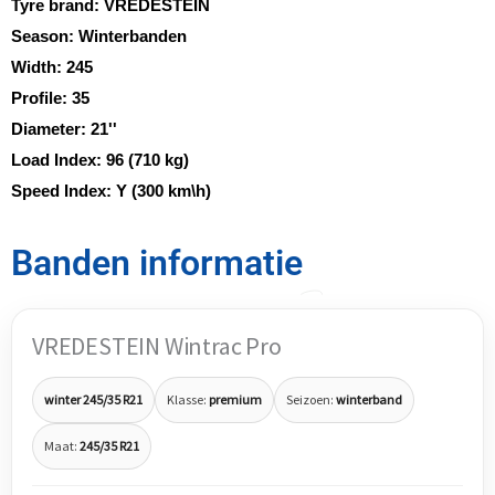
Tyre brand:
VREDESTEIN
Season:
Winterbanden
Width:
245
Profile:
35
Diameter:
21''
Load Index:
96 (710 kg)
Speed Index:
Y (300 km\h)
Banden informatie
VREDESTEIN Wintrac Pro
winter 245/35 R21
Klasse:
premium
Seizoen:
winterband
Maat:
245/35 R21