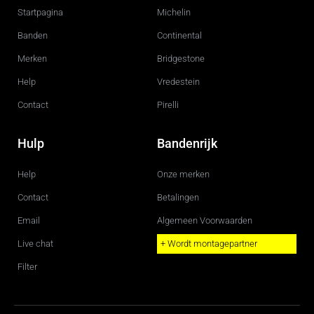
o
g
Startpagina
Michelin
o
r
k
a
m
Banden
Continental
Merken
Bridgestone
Help
Vredestein
Contact
Pirelli
Hulp
Bandenrijk
Help
Onze merken
Contact
Betalingen
Email
Algemeen Voorwaarden
Live chat
+ Wordt montagepartner
Filter