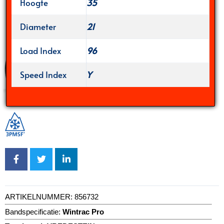
Hoogte
35
Diameter
21
Load Index
96
Speed Index
Y
ARTIKELNUMMER:
856732
Bandspecificatie:
Wintrac Pro