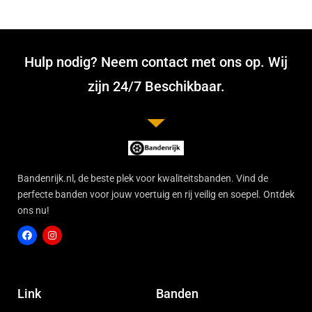
Hulp nodig? Neem contact met ons op. Wij
zijn 24/7 Beschikbaar.
Bandenrijk.nl, de beste plek voor kwaliteitsbanden. Vind de
perfecte banden voor jouw voertuig en rij veilig en soepel. Ontdek
ons nu!
F
I
a
n
c
s
Link
Banden
e
t
b
a