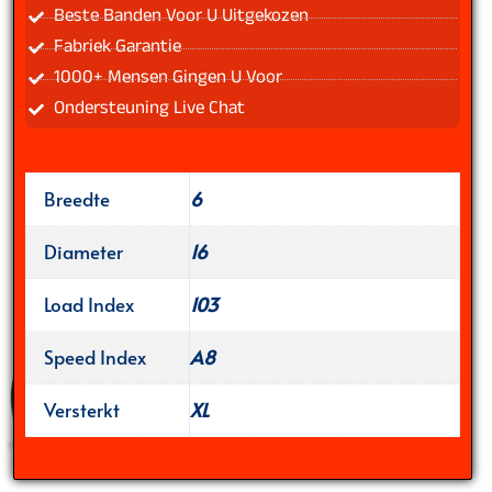
Beste Banden Voor U Uitgekozen
Fabriek Garantie
1000+ Mensen Gingen U Voor
Ondersteuning Live Chat
Breedte
6
Diameter
16
Load Index
103
Speed Index
A8
Versterkt
XL