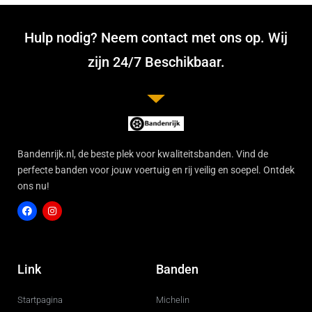
Hulp nodig? Neem contact met ons op. Wij
zijn 24/7 Beschikbaar.
Bandenrijk.nl, de beste plek voor kwaliteitsbanden. Vind de
perfecte banden voor jouw voertuig en rij veilig en soepel. Ontdek
ons nu!
F
I
a
n
c
s
Link
Banden
e
t
b
a
o
g
Startpagina
Michelin
o
r