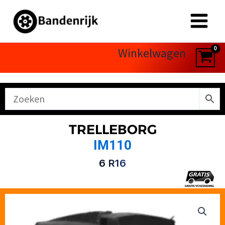
Ga
naar
de
inhoud
Winkelwagen
TRELLEBORG
IM110
6 R16