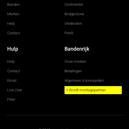
k
a
m
Banden
Continental
Merken
Bridgestone
Help
Vredestein
Contact
Pirelli
Hulp
Bandenrijk
Help
Onze merken
Contact
Betalingen
Email
Algemeen Voorwaarden
Live chat
+ Wordt montagepartner
Filter