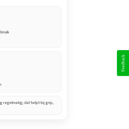
ebruik
Feedback
n
 regelmatig; dat helpt bij grip,