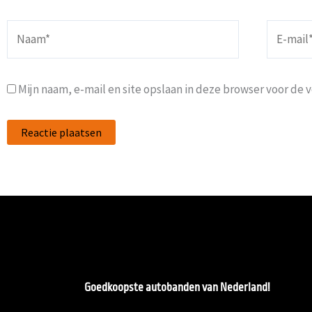
Naam*
E-
mail*
Mijn naam, e-mail en site opslaan in deze browser voor de 
Goedkoopste autobanden van Nederland!