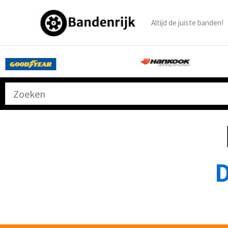
Ga
naar
Altijd de juiste banden!
de
inhoud
D