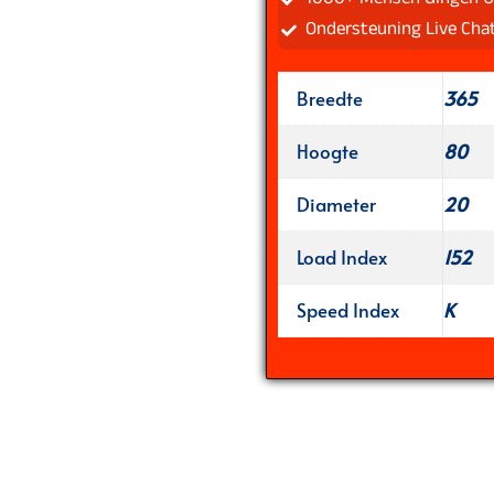
Ondersteuning Live Cha
Breedte
365
Hoogte
80
Diameter
20
Load Index
152
Speed Index
K