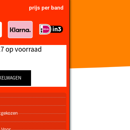
prijs per band
17 op voorraad
KELWAGEN
n
tgekozen
 Voor