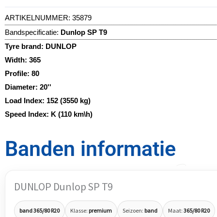
ARTIKELNUMMER:
35879
Bandspecificatie:
Dunlop SP T9
Tyre brand:
DUNLOP
Width:
365
Profile:
80
Diameter:
20''
Load Index:
152 (3550 kg)
Speed Index:
K (110 km\h)
Banden informatie
DUNLOP Dunlop SP T9
band 365/80 R20
Klasse:
premium
Seizoen:
band
Maat:
365/80 R20