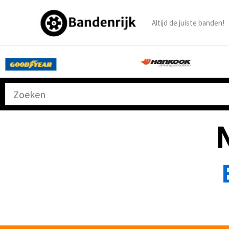
Ga
naar
Altijd de juiste banden!
de
inhoud