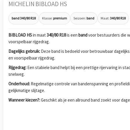
MICHELIN BIBLOAD HS
band 340/80 R18
Klasse:
premium
Seizoen:
band
Maat:
340/80 R18
BIBLOAD HS
in maat
340/80 R18
is een
band
voor bestuurders die w
voorspelbaar rijgedrag.
Dagelijks gebruik:
Deze band is bedoeld voor betrouwbaar dagelijks
en voorspelbaar rijgedrag.
Rijgedrag:
Een stabiele band helpt bij een prettige rijervaring in s
snelweg.
Onderhoud:
Regelmatige controle van bandenspanning en profieldi
gelijkmatige slijtage.
Wanneer kiezen?:
Geschikt als je een allround band zoekt voor dagel