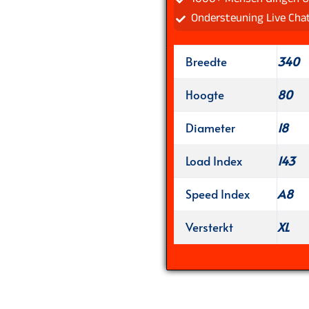
Ondersteuning Live Cha
Breedte
340
Hoogte
80
Diameter
18
Load Index
143
Speed Index
A8
Versterkt
XL