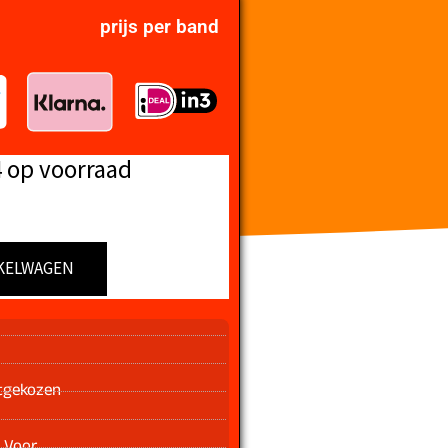
prijs per band
4 op voorraad
KELWAGEN
n
tgekozen
 Voor