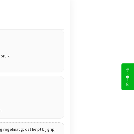
ebruik
Feedback
n
 regelmatig; dat helpt bij grip,