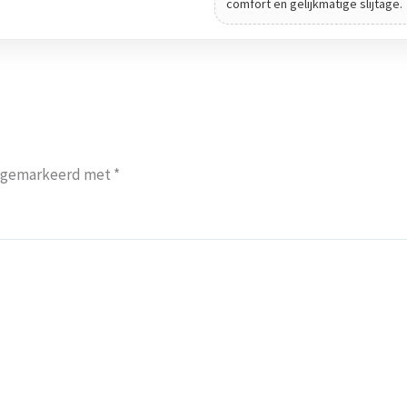
comfort en gelijkmatige slijtage.
jn gemarkeerd met
*