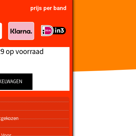
prijs per band
29 op voorraad
KELWAGEN
n
tgekozen
 Voor