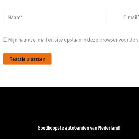
Naam*
E-
mail*
Mijn naam, e-mail en site opslaan in deze browser voor de 
Goedkoopste autobanden van Nederland!