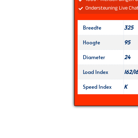
Ondersteuning Live Cha
Breedte
325
Hoogte
95
Diameter
24
Load Index
162/1
Speed Index
K