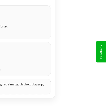
ebruik
Feedback
n
 regelmatig; dat helpt bij grip,