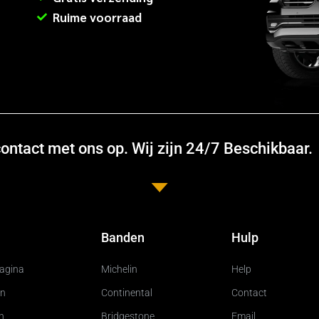
Ruime voorraad
ntact met ons op. Wij zijn 24/7 Beschikbaar.
Banden
Hulp
pagina
Michelin
Help
n
Continental
Contact
n
Bridgestone
Email