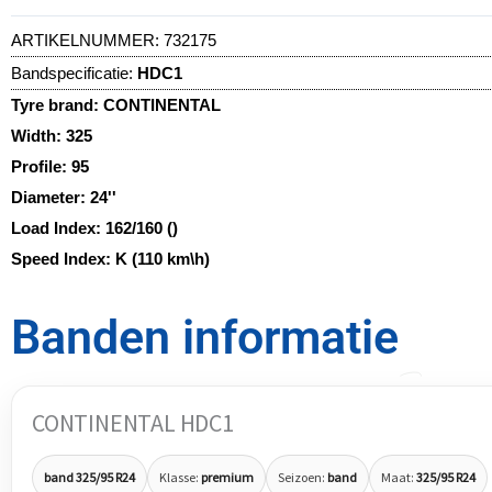
ARTIKELNUMMER:
732175
Bandspecificatie:
HDC1
Tyre brand:
CONTINENTAL
Width:
325
Profile:
95
Diameter:
24''
Load Index:
162/160 ()
Speed Index:
K (110 km\h)
Banden informatie
CONTINENTAL HDC1
band 325/95 R24
Klasse:
premium
Seizoen:
band
Maat:
325/95 R24