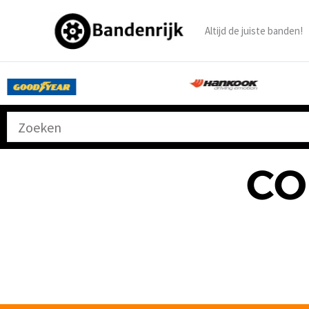
Ga
naar
Altijd de juiste banden!
de
inhoud
CO