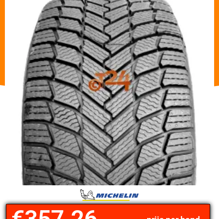
€
357.26