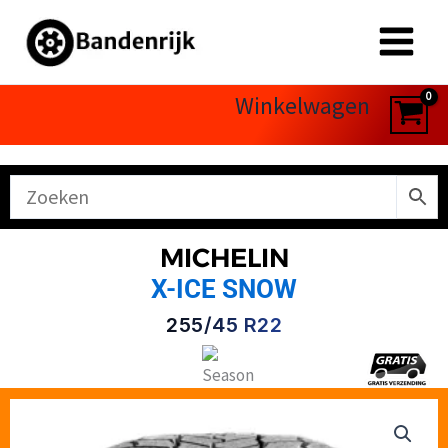
Ga
naar
de
inhoud
Winkelwagen
MICHELIN
X-ICE SNOW
255/45 R22