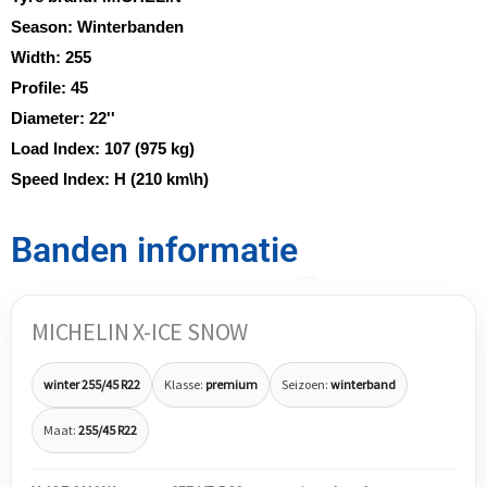
Season:
Winterbanden
Width:
255
Profile:
45
Diameter:
22''
Load Index:
107 (975 kg)
Speed Index:
H (210 km\h)
Banden informatie
MICHELIN X-ICE SNOW
winter 255/45 R22
Klasse:
premium
Seizoen:
winterband
Maat:
255/45 R22