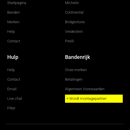
o
g
Startpagina
Michelin
o
r
k
a
m
Banden
Continental
Merken
Bridgestone
Help
Vredestein
Contact
Pirelli
Hulp
Bandenrijk
Help
Onze merken
Contact
Betalingen
Email
Algemeen Voorwaarden
Live chat
+ Wordt montagepartner
Filter