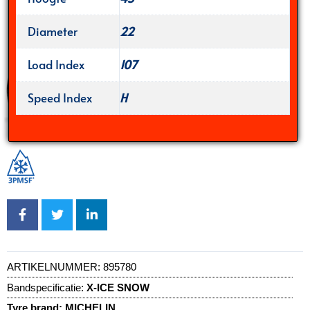
Diameter
22
Load Index
107
Speed Index
H
ARTIKELNUMMER:
895780
Bandspecificatie:
X-ICE SNOW
Tyre brand:
MICHELIN