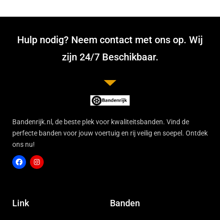
Hulp nodig? Neem contact met ons op. Wij
zijn 24/7 Beschikbaar.
Bandenrijk.nl, de beste plek voor kwaliteitsbanden. Vind de
perfecte banden voor jouw voertuig en rij veilig en soepel. Ontdek
ons nu!
F
I
a
n
c
s
Link
Banden
e
t
b
a