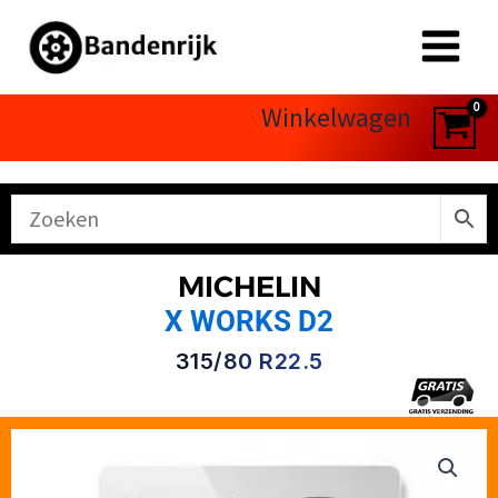
Ga
naar
de
inhoud
Winkelwagen
MICHELIN
X WORKS D2
315/80 R22.5