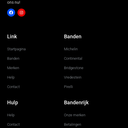
ons nu!
F
I
a
n
c
s
Link
Banden
e
t
b
a
o
g
Startpagina
Michelin
o
r
k
a
m
Banden
Continental
Merken
Bridgestone
Help
Vredestein
Contact
Pirelli
Hulp
Bandenrijk
Help
Onze merken
Contact
Betalingen