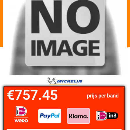
€
757.45
prijs per band