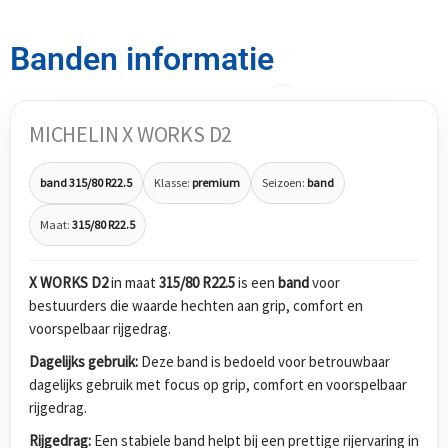
Banden informatie
MICHELIN X WORKS D2
band 315/80 R22.5
Klasse:
premium
Seizoen:
band
Maat:
315/80 R22.5
X WORKS D2
in maat
315/80 R22.5
is een
band
voor
bestuurders die waarde hechten aan grip, comfort en
voorspelbaar rijgedrag.
Dagelijks gebruik:
Deze band is bedoeld voor betrouwbaar
dagelijks gebruik met focus op grip, comfort en voorspelbaar
rijgedrag.
Rijgedrag:
Een stabiele band helpt bij een prettige rijervaring in