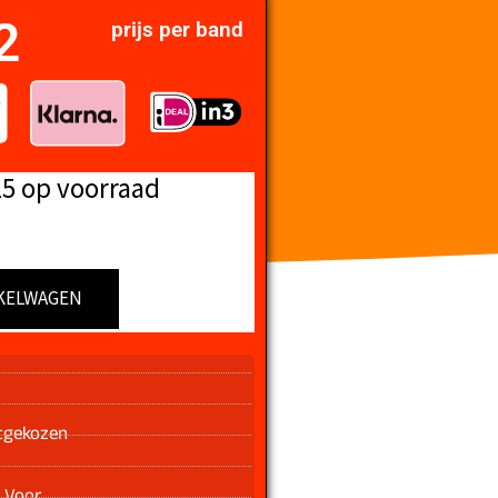
2
prijs per band
15 op voorraad
KELWAGEN
n
tgekozen
 Voor