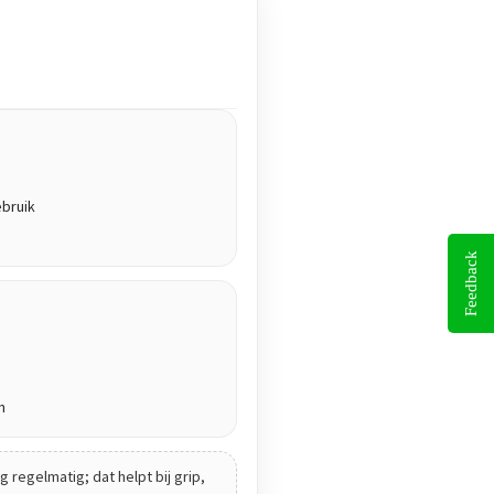
ebruik
Feedback
n
 regelmatig; dat helpt bij grip,