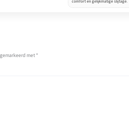
comfort en gelijkmatige slijtage.
jn gemarkeerd met
*