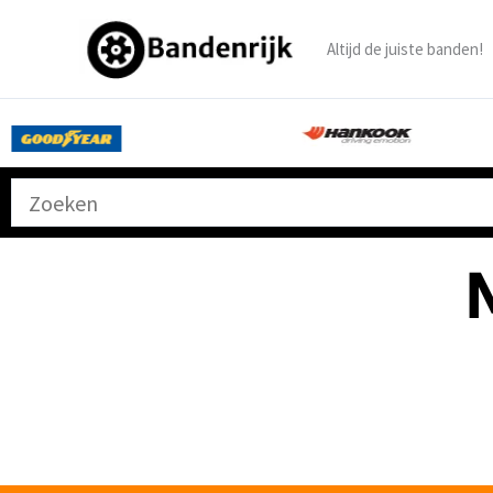
Ga
naar
Altijd de juiste banden!
de
inhoud