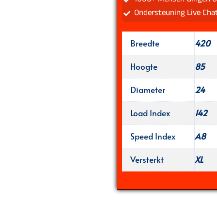
Ondersteuning Live Cha
Breedte
420
Hoogte
85
Diameter
24
Load Index
142
Speed Index
A8
Versterkt
XL