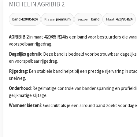
MICHELIN AGRIBIB 2
band 420/85 R24
Klasse:
premium
Seizoen:
band
Maat:
420/85 R24
AGRIBIB 2
in maat
420/85 R24
is een
band
voor bestuurders die waa
voorspelbaar rijgedrag.
Dagelijks gebruik:
Deze band is bedoeld voor betrouwbaar dagelijks
en voorspelbaar rijgedrag.
Rijgedrag:
Een stabiele band helpt bij een prettige rijervaring in s
snelweg.
Onderhoud:
Regelmatige controle van bandenspanning en profieldi
gelijkmatige slijtage.
Wanneer kiezen?:
Geschikt als je een allround band zoekt voor dagel