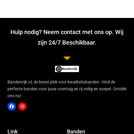
Hulp nodig? Neem contact met ons op. Wij
zijn 24/7 Beschikbaar.
Bandenrijk.nl, de beste plek voor kwaliteitsbanden. Vind de
perfecte banden voor jouw voertuig en rij veilig en soepel. Ontdek
ons nu!
F
I
a
n
c
s
Link
Banden
e
t