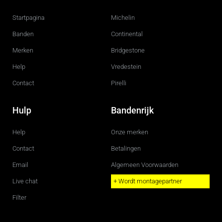
b
a
o
g
Startpagina
Michelin
o
r
k
a
m
Banden
Continental
Merken
Bridgestone
Help
Vredestein
Contact
Pirelli
Hulp
Bandenrijk
Help
Onze merken
Contact
Betalingen
Email
Algemeen Voorwaarden
Live chat
+ Wordt montagepartner
Filter