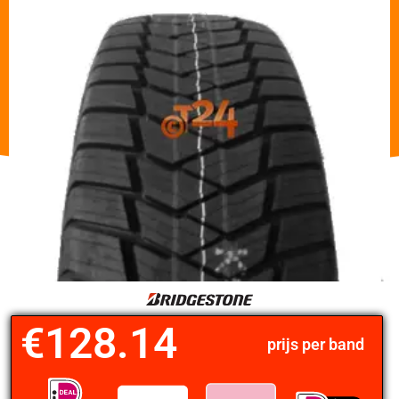
€
128.14
prijs per band