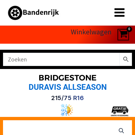
Ga
naar
de
inhoud
Winkelwagen
BRIDGESTONE
DURAVIS ALLSEASON
215/75 R16