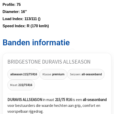
Profile:
75
Diameter:
16''
Load Index:
113/111 ()
Speed Index:
R (170 km\h)
Banden informatie
BRIDGESTONE DURAVIS ALLSEASON
allseason 215/75 R16
Klasse:
premium
Seizoen:
all-seasonband
Maat:
215/75 R16
DURAVIS ALLSEASON
in maat
215/75 R16
is een
all-seasonband
voor bestuurders die waarde hechten aan grip, comfort en
voorspelbaar rijgedrag.