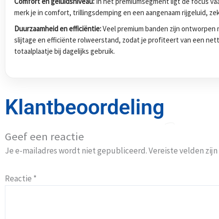
Comfort en geluidsniveau:
In het premiumsegment ligt de focus vaak
merk je in comfort, trillingsdemping en een aangenaam rijgeluid, zek
Duurzaamheid en efficiëntie:
Veel premium banden zijn ontworpen m
slijtage en efficiënte rolweerstand, zodat je profiteert van een ne
totaalplaatje bij dagelijks gebruik.
Klantbeoordeling
Geef een reactie
Je e-mailadres wordt niet gepubliceerd.
Vereiste velden zi
Reactie
*