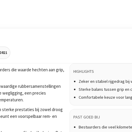
0 R21
rders die waarde hechten aan grip,
HIGHLIGHTS
Zeker en stabiel rijgedrag bi
waardige rubbersamenstellingen
Sterke balans tussen grip en 
e wegligging, een precies
Comfortabele keuze voor lan
temperaturen.
 sterke prestaties bij zowel droog
teunt een voorspelbaar rem- en
PAST GOED BIJ
Bestuurders die veel kilomet