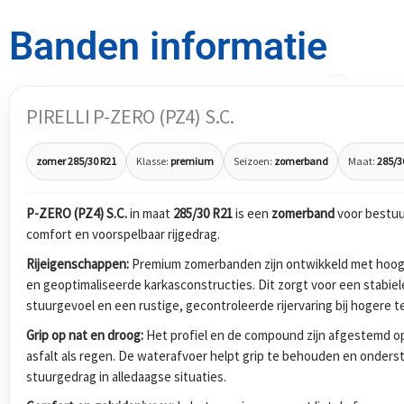
Banden informatie
PIRELLI P-ZERO (PZ4) S.C.
zomer 285/30 R21
Klasse:
premium
Seizoen:
zomerband
Maat:
285/3
P-ZERO (PZ4) S.C.
in maat
285/30 R21
is een
zomerband
voor bestuu
comfort en voorspelbaar rijgedrag.
Rijeigenschappen:
Premium zomerbanden zijn ontwikkeld met hoog
en geoptimaliseerde karkasconstructies. Dit zorgt voor een stabiel
stuurgevoel en een rustige, gecontroleerde rijervaring bij hogere 
Grip op nat en droog:
Het profiel en de compound zijn afgestemd op
asfalt als regen. De waterafvoer helpt grip te behouden en onders
stuurgedrag in alledaagse situaties.