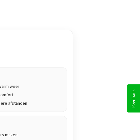
j warm weer
Feedback
comfort
gere afstanden
ers maken