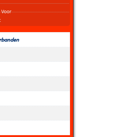
 Voor
t
rbanden