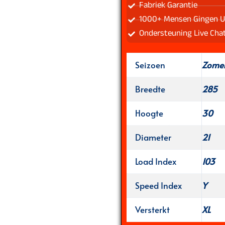
Fabriek Garantie
1000+ Mensen Gingen U
Ondersteuning Live Cha
Seizoen
Zome
Breedte
285
Hoogte
30
Diameter
21
Load Index
103
Speed Index
Y
Versterkt
XL