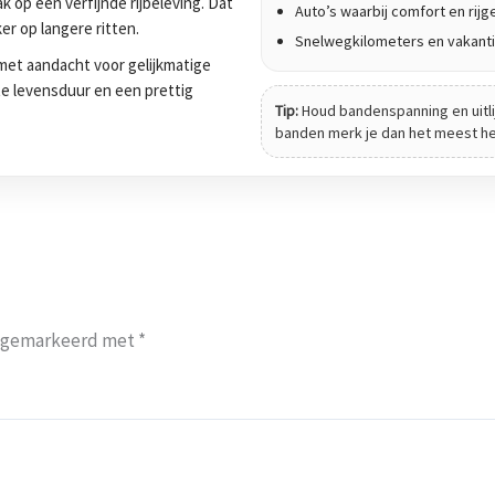
 op een verfijnde rijbeleving. Dat
Auto’s waarbij comfort en rijge
er op langere ritten.
Snelwegkilometers en vakanti
et aandacht voor gelijkmatige
tte levensduur en een prettig
Tip:
Houd bandenspanning en uitli
banden merk je dan het meest het 
jn gemarkeerd met
*