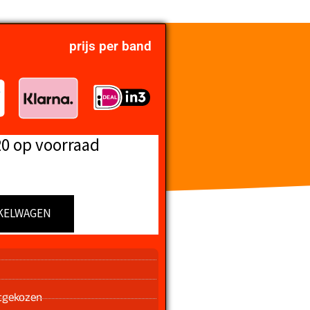
prijs per band
20 op voorraad
KELWAGEN
n
tgekozen