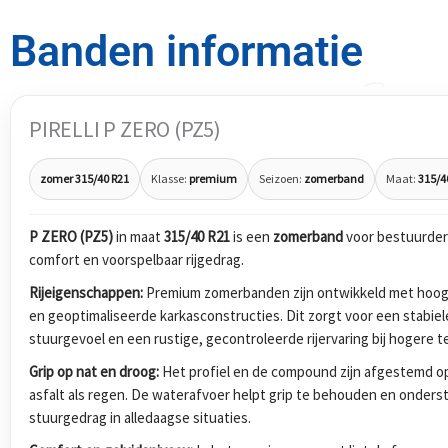
Banden informatie
PIRELLI P ZERO (PZ5)
zomer 315/40 R21
Klasse:
premium
Seizoen:
zomerband
Maat:
315/4
P ZERO (PZ5)
in maat
315/40 R21
is een
zomerband
voor bestuurders
comfort en voorspelbaar rijgedrag.
Rijeigenschappen:
Premium zomerbanden zijn ontwikkeld met hoog
en geoptimaliseerde karkasconstructies. Dit zorgt voor een stabiel
stuurgevoel en een rustige, gecontroleerde rijervaring bij hogere 
Grip op nat en droog:
Het profiel en de compound zijn afgestemd op
asfalt als regen. De waterafvoer helpt grip te behouden en onders
stuurgedrag in alledaagse situaties.