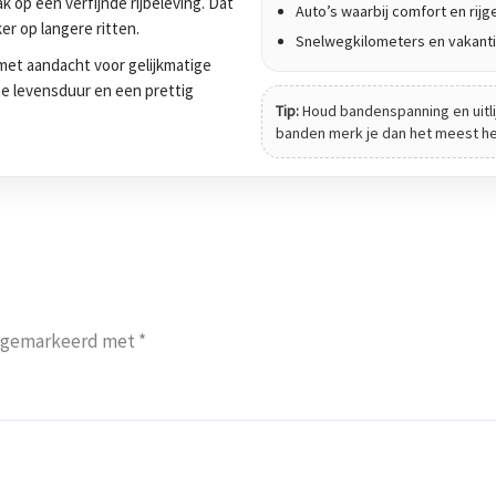
 op een verfijnde rijbeleving. Dat
Auto’s waarbij comfort en rijge
er op langere ritten.
Snelwegkilometers en vakanti
et aandacht voor gelijkmatige
tte levensduur en een prettig
Tip:
Houd bandenspanning en uitli
banden merk je dan het meest het 
jn gemarkeerd met
*