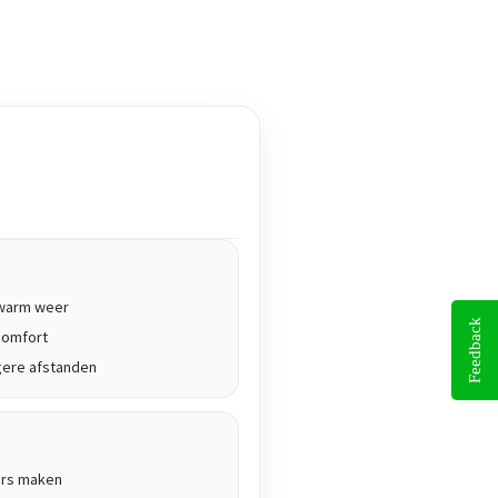
j warm weer
Feedback
comfort
gere afstanden
ers maken