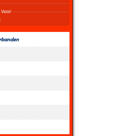
 Voor
t
rbanden