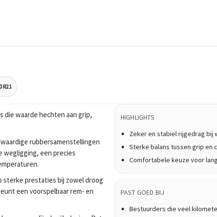
0 R21
 die waarde hechten aan grip,
HIGHLIGHTS
Zeker en stabiel rijgedrag bi
waardige rubbersamenstellingen
Sterke balans tussen grip en 
e wegligging, een precies
Comfortabele keuze voor lan
temperaturen.
 sterke prestaties bij zowel droog
teunt een voorspelbaar rem- en
PAST GOED BIJ
Bestuurders die veel kilomet