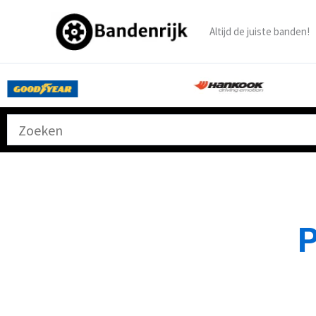
Ga
naar
Altijd de juiste banden!
de
inhoud
P