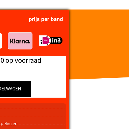
prijs per band
20 op voorraad
KELWAGEN
n
tgekozen