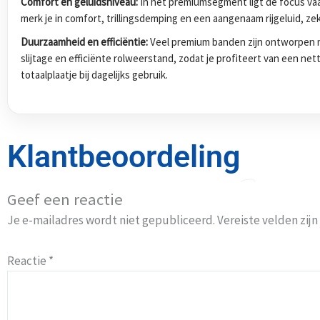
Comfort en geluidsniveau:
In het premiumsegment ligt de focus vaak
merk je in comfort, trillingsdemping en een aangenaam rijgeluid, zek
Duurzaamheid en efficiëntie:
Veel premium banden zijn ontworpen m
slijtage en efficiënte rolweerstand, zodat je profiteert van een ne
totaalplaatje bij dagelijks gebruik.
Klantbeoordeling
Geef een reactie
Je e-mailadres wordt niet gepubliceerd.
Vereiste velden zi
Reactie
*