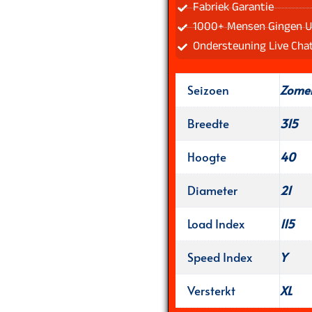
Fabriek Garantie
1000+ Mensen Gingen U
Ondersteuning Live Cha
Seizoen
Zome
Breedte
315
Hoogte
40
Diameter
21
Load Index
115
Speed Index
Y
Versterkt
XL