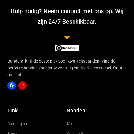
Hulp nodig? Neem contact met ons op. Wij
zijn 24/7 Beschikbaar.
Bandenrijk.nl, de beste plek voor kwaliteitsbanden. Vind de
perfecte banden voor jouw voertuig en rij veilig en soepel. Ontdek
ons nu!
F
I
a
n
c
s
Link
Banden
e
t
b
a
o
g
Startpagina
Michelin
o
r
k
a
m
Banden
Continental