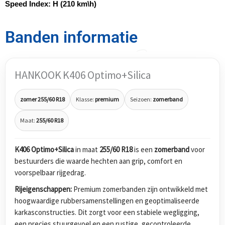
Speed Index:
H (210 km\h)
Banden informatie
HANKOOK K406 Optimo+Silica
zomer 255/60 R18
Klasse:
premium
Seizoen:
zomerband
Maat:
255/60 R18
K406 Optimo+Silica
in maat
255/60 R18
is een
zomerband
voor
bestuurders die waarde hechten aan grip, comfort en
voorspelbaar rijgedrag.
Rijeigenschappen:
Premium zomerbanden zijn ontwikkeld met
hoogwaardige rubbersamenstellingen en geoptimaliseerde
karkasconstructies. Dit zorgt voor een stabiele wegligging,
een precies stuurgevoel en een rustige, gecontroleerde