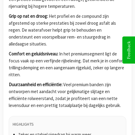
rijervaring bij hogere temperaturen.
Grip op nat en droog:
Het profiel en de compound zijn
afgestemd op sterke prestaties bij zowel droog asfalt als
regen. De waterafvoer helpt grip te behouden en
ondersteunt een voorspelbaar rem- en stuurgedrag in
Feedback
alledaagse situaties.
Comfort en geluidsniveau:
In het premiumsegment ligt de
focus vaak op een verfijnde rijbeleving. Dat merk je in comfort,
trillingsdemping en een aangenaam rijgeluid, zeker op langere
ritten.
Duurzaamheid en efficiëntie:
Veel premium banden zijn
ontworpen met aandacht voor gelijkmatige slijtage en
efficiënte rolweerstand, zodat je profiteert van een nette
levensduur en een prettig totaalplaatje bij dagelijks gebruik.
HIGHLIGHTS
Zeker en stabiel rijgedrag bij warm weer