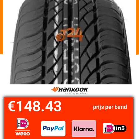
€
148.43
prijs per band