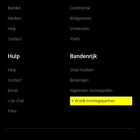
k
a
m
Banden
Continental
Merken
Bridgestone
Help
Vredestein
Contact
Pirelli
Hulp
Bandenrijk
Help
Onze merken
Contact
Betalingen
Email
Algemeen Voorwaarden
Live chat
+ Wordt montagepartner
Filter