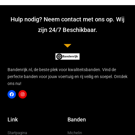
Hulp nodig? Neem contact met ons op. Wij
zijn 24/7 Beschikbaar.
Bandenrijk.nl, de beste plek voor kwaliteitsbanden. Vind de
perfecte banden voor jouw voertuig en rij veilig en soepel. Ontdek
ons nu!
F
I
a
n
c
s
Link
Banden
e
t
b
a
o
g
Startpagina
Michelin
o
r