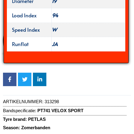
Diameter
19
Load Index
94
Speed Index
W
Runflat
JA
ARTIKELNUMMER:
313298
Bandspecificatie:
PT741 VELOX SPORT
Tyre brand:
PETLAS
Season:
Zomerbanden