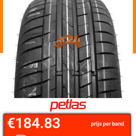
€
184.83
prijs per band