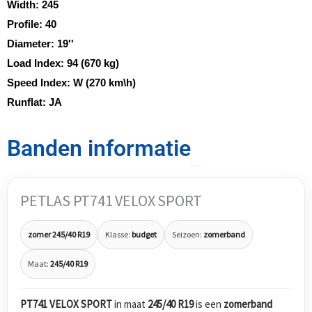
Width:
245
Profile:
40
Diameter:
19''
Load Index:
94 (670 kg)
Speed Index:
W (270 km\h)
Runflat:
JA
Banden informatie
PETLAS PT741 VELOX SPORT
zomer 245/40 R19
Klasse:
budget
Seizoen:
zomerband
Maat:
245/40 R19
PT741 VELOX SPORT
in maat
245/40 R19
is een
zomerband