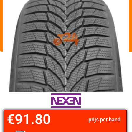
€
91.80
prijs per band