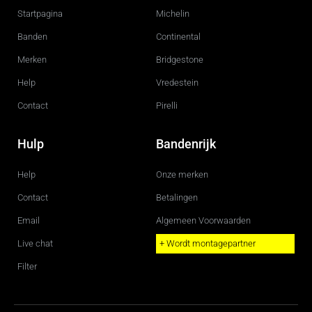
o
g
Startpagina
Michelin
o
r
k
a
m
Banden
Continental
Merken
Bridgestone
Help
Vredestein
Contact
Pirelli
Hulp
Bandenrijk
Help
Onze merken
Contact
Betalingen
Email
Algemeen Voorwaarden
Live chat
+ Wordt montagepartner
Filter