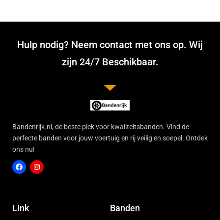
Hulp nodig? Neem contact met ons op. Wij
zijn 24/7 Beschikbaar.
Bandenrijk.nl, de beste plek voor kwaliteitsbanden. Vind de
perfecte banden voor jouw voertuig en rij veilig en soepel. Ontdek
ons nu!
F
I
a
n
c
s
Link
Banden
e
t
b
a