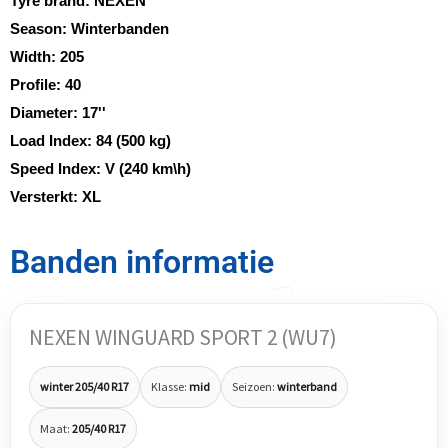
Tyre brand:
NEXEN
Season:
Winterbanden
Width:
205
Profile:
40
Diameter:
17''
Load Index:
84 (500 kg)
Speed Index:
V (240 km\h)
Versterkt:
XL
Banden informatie
NEXEN WINGUARD SPORT 2 (WU7)
winter 205/40 R17
Klasse:
mid
Seizoen:
winterband
Maat:
205/40 R17