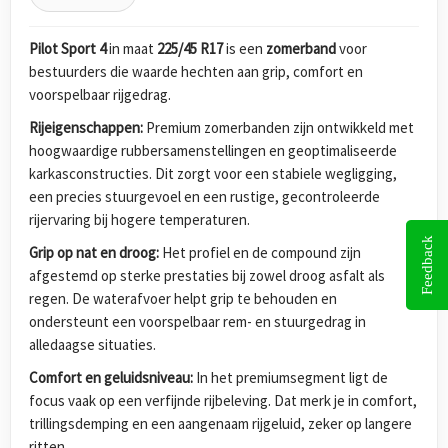
Pilot Sport 4
in maat
225/45 R17
is een
zomerband
voor
bestuurders die waarde hechten aan grip, comfort en
voorspelbaar rijgedrag.
Rijeigenschappen:
Premium zomerbanden zijn ontwikkeld met
hoogwaardige rubbersamenstellingen en geoptimaliseerde
karkasconstructies. Dit zorgt voor een stabiele wegligging,
een precies stuurgevoel en een rustige, gecontroleerde
rijervaring bij hogere temperaturen.
Feedback
Grip op nat en droog:
Het profiel en de compound zijn
afgestemd op sterke prestaties bij zowel droog asfalt als
regen. De waterafvoer helpt grip te behouden en
ondersteunt een voorspelbaar rem- en stuurgedrag in
alledaagse situaties.
Comfort en geluidsniveau:
In het premiumsegment ligt de
focus vaak op een verfijnde rijbeleving. Dat merk je in comfort,
trillingsdemping en een aangenaam rijgeluid, zeker op langere
ritten.