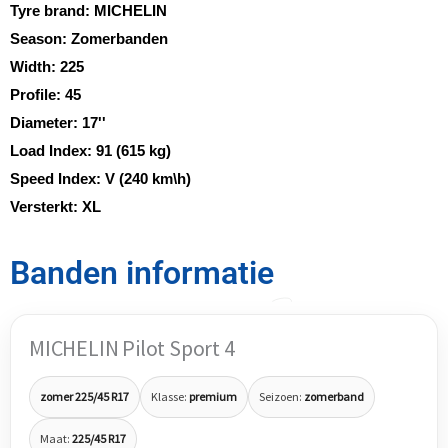
Tyre brand:
MICHELIN
Season:
Zomerbanden
Width:
225
Profile:
45
Diameter:
17''
Load Index:
91 (615 kg)
Speed Index:
V (240 km\h)
Versterkt:
XL
Banden informatie
MICHELIN Pilot Sport 4
zomer 225/45 R17
Klasse:
premium
Seizoen:
zomerband
Maat:
225/45 R17