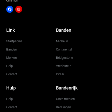
ons nu!
F
I
a
n
c
s
Link
Banden
e
t
b
a
o
g
Startpagina
Michelin
o
r
k
a
m
Banden
Continental
Merken
Bridgestone
Help
Vredestein
Contact
Pirelli
Hulp
Bandenrijk
Help
Onze merken
Contact
Betalingen