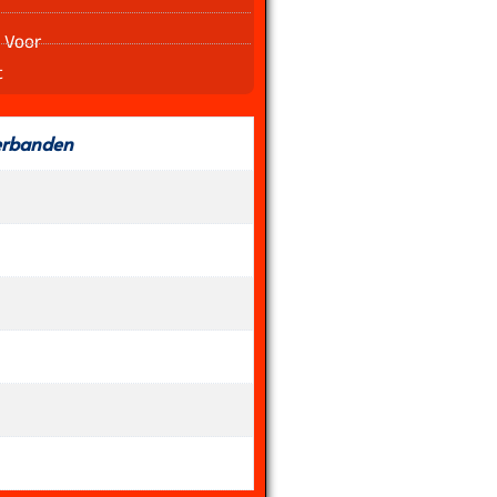
 Voor
t
erbanden