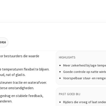
5 R16
or bestuurders die waarde
HIGHLIGHTS
Meer zekerheid bij lage temp
 temperaturen flexibel te blijven.
Goede controle op natte win
, nat of glad is.
Voorspelbaar stuur- en remg
teunen tractie en waterafvoer.
nterse omstandigheden.
PAST GOED BIJ
ijgedrag en stabiele feedback,
anderen.
Rijders die vroeg of laat onde