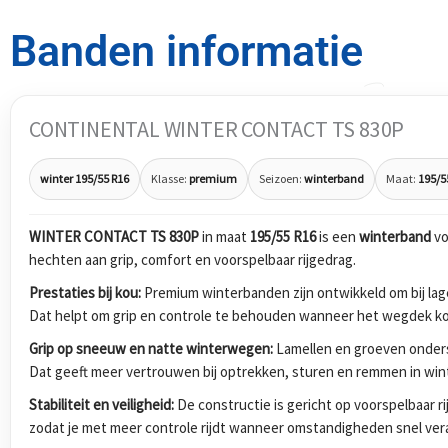
Banden informatie
CONTINENTAL WINTER CONTACT TS 830P
winter 195/55 R16
Klasse:
premium
Seizoen:
winterband
Maat:
195/5
WINTER CONTACT TS 830P
in maat
195/55 R16
is een
winterband
vo
hechten aan grip, comfort en voorspelbaar rijgedrag.
Prestaties bij kou:
Premium winterbanden zijn ontwikkeld om bij lage
Dat helpt om grip en controle te behouden wanneer het wegdek koud
Grip op sneeuw en natte winterwegen:
Lamellen en groeven onders
Dat geeft meer vertrouwen bij optrekken, sturen en remmen in wi
Stabiliteit en veiligheid:
De constructie is gericht op voorspelbaar r
zodat je met meer controle rijdt wanneer omstandigheden snel ver