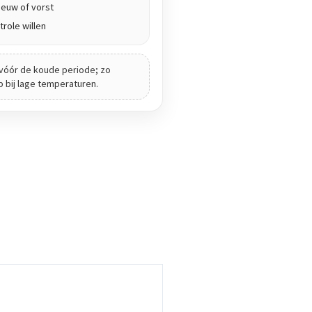
euw of vorst
role willen
vóór de koude periode; zo
ip bij lage temperaturen.