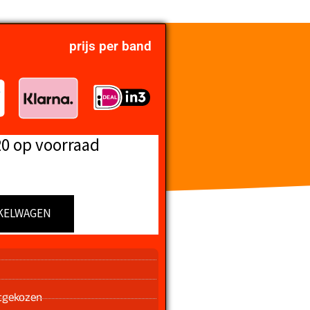
prijs per band
20 op voorraad
KELWAGEN
n
tgekozen