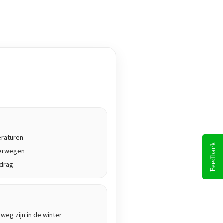
eraturen
Feedback
terwegen
edrag
rweg zijn in de winter