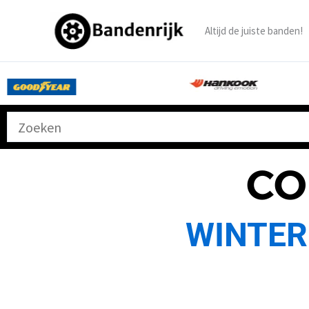
Ga
naar
Altijd de juiste banden!
de
inhoud
CO
WINTER