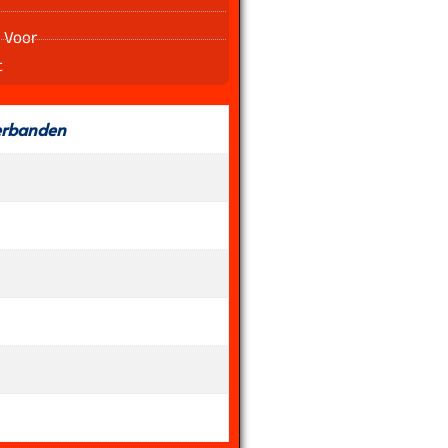
 Voor
t
erbanden