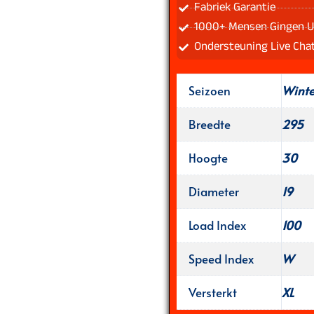
Fabriek Garantie
1000+ Mensen Gingen U
Ondersteuning Live Cha
Seizoen
Wint
Breedte
295
Hoogte
30
Diameter
19
Load Index
100
Speed Index
W
Versterkt
XL