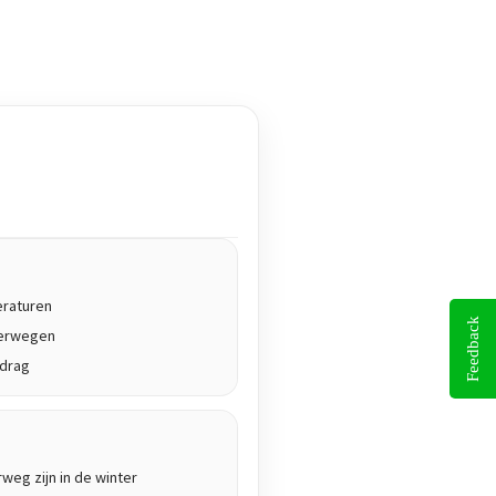
eraturen
Feedback
terwegen
edrag
rweg zijn in de winter