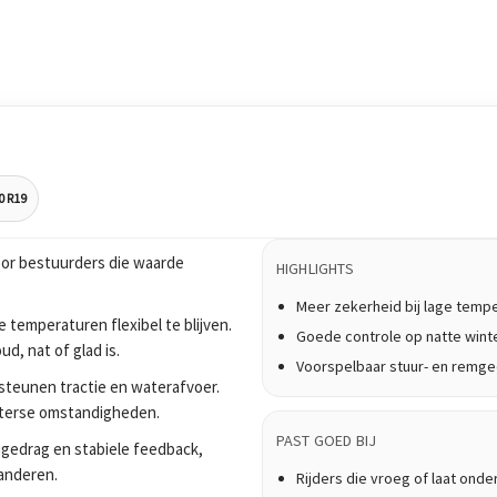
0 R19
or bestuurders die waarde
HIGHLIGHTS
Meer zekerheid bij lage temp
 temperaturen flexibel te blijven.
Goede controle op natte win
, nat of glad is.
Voorspelbaar stuur- en remg
teunen tractie en waterafvoer.
nterse omstandigheden.
PAST GOED BIJ
ijgedrag en stabiele feedback,
anderen.
Rijders die vroeg of laat onde