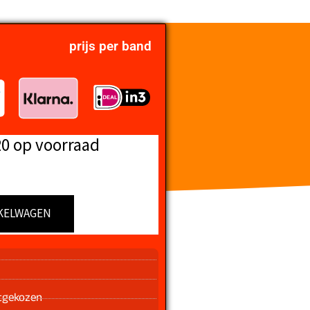
prijs per band
20 op voorraad
KELWAGEN
n
tgekozen