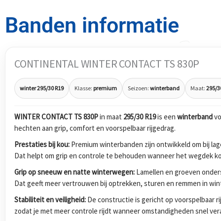
Banden informatie
CONTINENTAL WINTER CONTACT TS 830P
winter 295/30 R19
Klasse:
premium
Seizoen:
winterband
Maat:
295/3
WINTER CONTACT TS 830P
in maat
295/30 R19
is een
winterband
vo
hechten aan grip, comfort en voorspelbaar rijgedrag.
Prestaties bij kou:
Premium winterbanden zijn ontwikkeld om bij lage
Dat helpt om grip en controle te behouden wanneer het wegdek koud
Grip op sneeuw en natte winterwegen:
Lamellen en groeven onders
Dat geeft meer vertrouwen bij optrekken, sturen en remmen in wi
Stabiliteit en veiligheid:
De constructie is gericht op voorspelbaar r
zodat je met meer controle rijdt wanneer omstandigheden snel ver