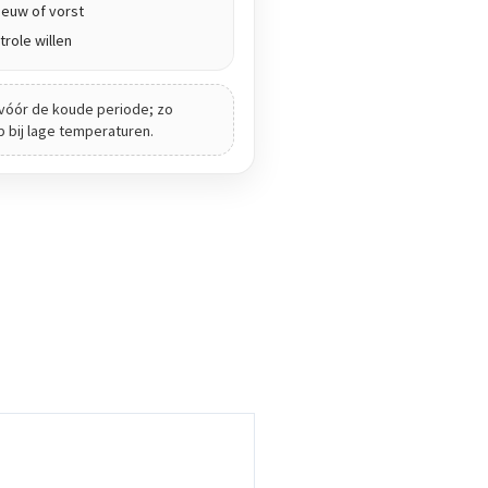
euw of vorst
role willen
vóór de koude periode; zo
ip bij lage temperaturen.