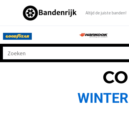
Ga
naar
Altijd de juiste banden!
de
inhoud
CO
WINTER