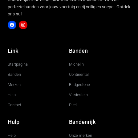
perfecte banden voor jouw voertuig en rij veilig en soepel. Ontdek
ons nu!
F
I
a
n
c
s
Link
Banden
e
t
b
a
o
g
Startpagina
Michelin
o
r
k
a
m
Banden
Continental
Merken
Bridgestone
Help
Vredestein
Contact
Pirelli
Hulp
Bandenrijk
Help
Onze merken