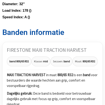
Diameter:
32''
Load Index:
178 ()
Speed Index:
A ()
Banden informatie
FIRESTONE MAXI TRACTION HARVEST
band 800/65 R32
Klasse:
mid
Seizoen:
band
Maat:
800/65 R32
MAXI TRACTION HARVEST
in maat
800/65 R32
is een
band
voor
bestuurders die waarde hechten aan grip, comfort en
voorspelbaar rijgedrag.
Dagelijks gebruik:
Deze band is bedoeld voor betrouwbaar
dagelijks gebruik met focus op grip, comfort en voorspelbaar
rijgedrag.