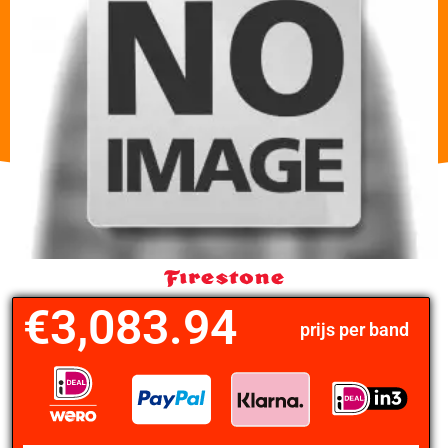
€
3,083.94
prijs per band