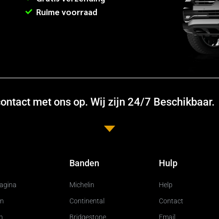
Ruime voorraad
ntact met ons op. Wij zijn 24/7 Beschikbaar.
Banden
Hulp
pagina
Michelin
Help
n
Continental
Contact
n
Bridgestone
Email