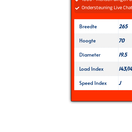
Ondersteuning Live Cha
Breedte
265
Hoogte
70
Diameter
19.5
Load Index
143/14
Speed Index
J