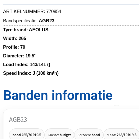
ARTIKELNUMMER:
770854
Bandspecificatie:
AGB23
Tyre brand:
AEOLUS
Width:
265
Profile:
70
Diameter:
19.5''
Load Index:
143/141 ()
Speed Index:
J (100 km\h)
Banden informatie
AGB23
band 265/70 R19.5
Klasse:
budget
Seizoen:
band
Maat:
265/70 R19.5