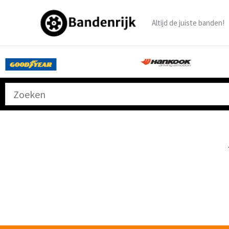
Ga
naar
Altijd de juiste banden!
de
inhoud