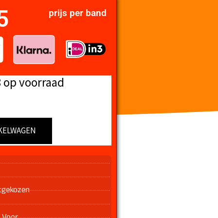
5
prijs per band
8 op voorraad
KELWAGEN
n
tgekozen
 Voor