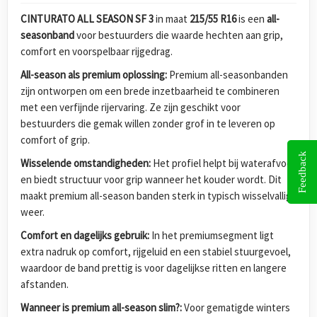
CINTURATO ALL SEASON SF 3
in maat
215/55 R16
is een
all-
seasonband
voor bestuurders die waarde hechten aan grip,
comfort en voorspelbaar rijgedrag.
All-season als premium oplossing:
Premium all-seasonbanden
zijn ontworpen om een brede inzetbaarheid te combineren
met een verfijnde rijervaring. Ze zijn geschikt voor
bestuurders die gemak willen zonder grof in te leveren op
comfort of grip.
Feedback
Wisselende omstandigheden:
Het profiel helpt bij waterafvoer
en biedt structuur voor grip wanneer het kouder wordt. Dit
maakt premium all-season banden sterk in typisch wisselvallig
weer.
Comfort en dagelijks gebruik:
In het premiumsegment ligt
extra nadruk op comfort, rijgeluid en een stabiel stuurgevoel,
waardoor de band prettig is voor dagelijkse ritten en langere
afstanden.
Wanneer is premium all-season slim?:
Voor gematigde winters