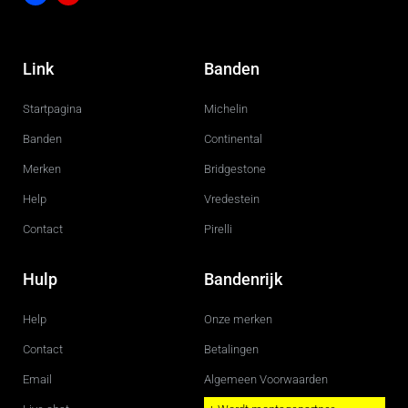
F
I
a
n
c
s
Link
Banden
e
t
b
a
o
g
Startpagina
Michelin
o
r
k
a
m
Banden
Continental
Merken
Bridgestone
Help
Vredestein
Contact
Pirelli
Hulp
Bandenrijk
Help
Onze merken
Contact
Betalingen
Email
Algemeen Voorwaarden