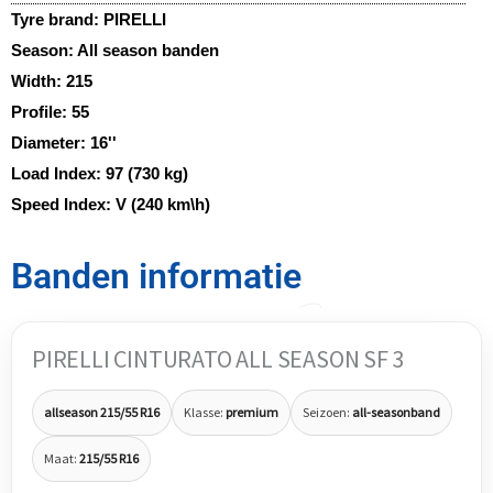
Tyre brand:
PIRELLI
Season:
All season banden
Width:
215
Profile:
55
Diameter:
16''
Load Index:
97 (730 kg)
Speed Index:
V (240 km\h)
Banden informatie
PIRELLI CINTURATO ALL SEASON SF 3
allseason 215/55 R16
Klasse:
premium
Seizoen:
all-seasonband
Maat:
215/55 R16