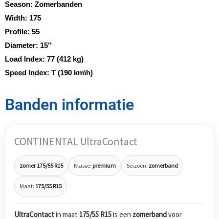
Season:
Zomerbanden
Width:
175
Profile:
55
Diameter:
15''
Load Index:
77 (412 kg)
Speed Index:
T (190 km\h)
Banden informatie
CONTINENTAL UltraContact
zomer 175/55 R15
Klasse:
premium
Seizoen:
zomerband
Maat:
175/55 R15
UltraContact
in maat
175/55 R15
is een
zomerband
voor