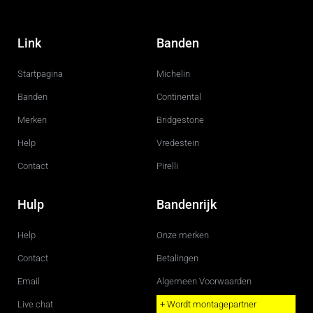
F
I
a
n
c
s
Link
Banden
e
t
b
a
o
g
Startpagina
Michelin
o
r
k
a
m
Banden
Continental
Merken
Bridgestone
Help
Vredestein
Contact
Pirelli
Hulp
Bandenrijk
Help
Onze merken
Contact
Betalingen
Email
Algemeen Voorwaarden
Live chat
+ Wordt montagepartner