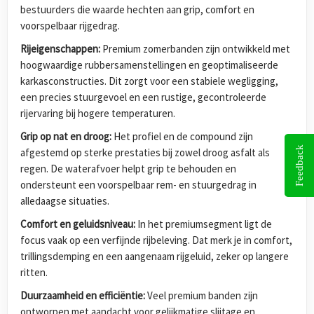
bestuurders die waarde hechten aan grip, comfort en
voorspelbaar rijgedrag.
Rijeigenschappen:
Premium zomerbanden zijn ontwikkeld met
hoogwaardige rubbersamenstellingen en geoptimaliseerde
karkasconstructies. Dit zorgt voor een stabiele wegligging,
een precies stuurgevoel en een rustige, gecontroleerde
rijervaring bij hogere temperaturen.
Grip op nat en droog:
Het profiel en de compound zijn
Feedback
afgestemd op sterke prestaties bij zowel droog asfalt als
regen. De waterafvoer helpt grip te behouden en
ondersteunt een voorspelbaar rem- en stuurgedrag in
alledaagse situaties.
Comfort en geluidsniveau:
In het premiumsegment ligt de
focus vaak op een verfijnde rijbeleving. Dat merk je in comfort,
trillingsdemping en een aangenaam rijgeluid, zeker op langere
ritten.
Duurzaamheid en efficiëntie:
Veel premium banden zijn
ontworpen met aandacht voor gelijkmatige slijtage en