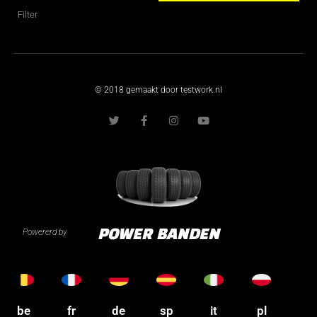
Filter
© 2018 gemaakt door testwork.nl
T
F
I
Y
w
a
n
o
i
c
s
u
t
e
t
t
t
b
a
u
e
o
g
b
r
o
r
e
k
a
-
m
f
Powererd by
POWER BANDEN
be
fr
de
sp
it
pl