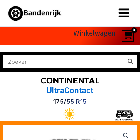
Ga
naar
de
inhoud
Winkelwagen
CONTINENTAL
UltraContact
175/55 R15