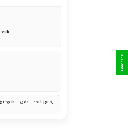
ebruik
Feedback
n
 regelmatig; dat helpt bij grip,