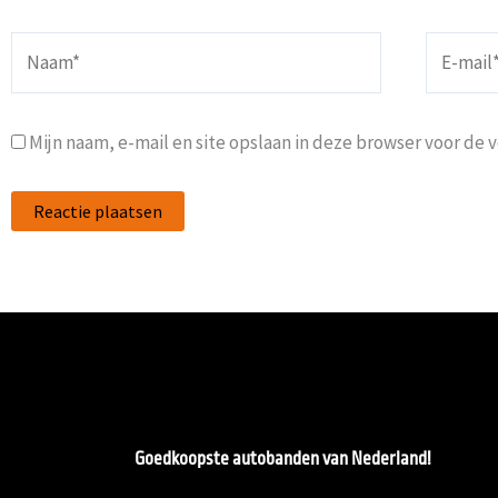
Naam*
E-
mail*
Mijn naam, e-mail en site opslaan in deze browser voor de 
Goedkoopste autobanden van Nederland!