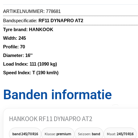
ARTIKELNUMMER:
778681
Bandspecificatie:
RF11 DYNAPRO AT2
Tyre brand:
HANKOOK
Width:
245
Profile:
70
Diameter:
16''
Load Index:
111 (1090 kg)
Speed Index:
T (190 km\h)
Banden informatie
HANKOOK RF11 DYNAPRO AT2
band 245/70 R16
Klasse:
premium
Seizoen:
band
Maat:
245/70 R16