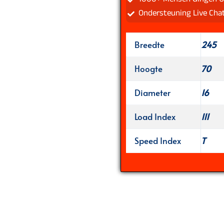
Ondersteuning Live Cha
Breedte
245
Hoogte
70
Diameter
16
Load Index
111
Speed Index
T