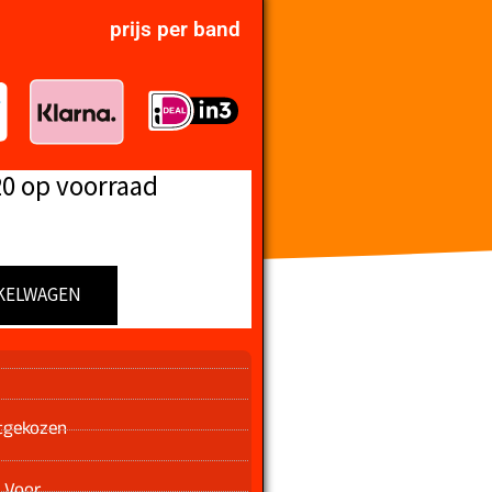
prijs per band
20 op voorraad
KELWAGEN
n
tgekozen
 Voor