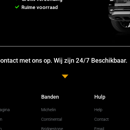
Ruime voorraad
ntact met ons op. Wij zijn 24/7 Beschikbaar.
Banden
Hulp
pagina
Michelin
Help
n
Continental
Contact
n
Bridgestone
Email