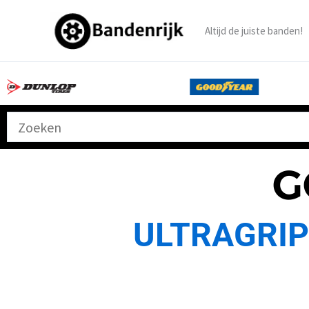
Ga
naar
Altijd de juiste banden!
de
inhoud
G
ULTRAGRIP