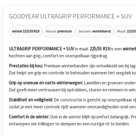
GOODYEAR ULTRAGRIP PERFORMANCE + SUV
winter 225/55 R19
Klasse:
premium
Seizoen:
winterband
Maat:
225/5
ULTRAGRIP PERFORMANCE + SUV
in maat
225/55 R19
is een
winter
hechten aan grip, comfort en voorspelbaar rijgedrag.
Prestaties bij kou:
Premium winterbanden zijn ontwikkeld om bij lage
Dat helpt om grip en controle te behouden wanneer het wegdek koud
Grip op sneeuw en natte winterwegen:
Lamellen en groeven onders
Dat geeft meer vertrouwen bij optrekken, sturen en remmen in wi
Stabiliteit en veiligheid:
De constructie is gericht op voorspelbaar r
zodat je met meer controle rijdt wanneer omstandigheden snel ver
Comfort in de winter:
Ook in de winter blijft rijcomfort belangrijk.
ontworpen om trillingen te dempen en een rustige rit te bieden.