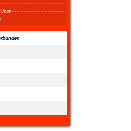
 Voor
t
erbanden