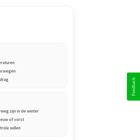
eraturen
terwegen
edrag
Feedback
rweg zijn in de winter
euw of vorst
role willen