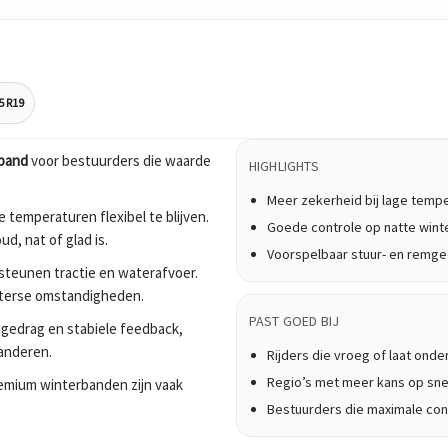
5 R19
band
voor bestuurders die waarde
HIGHLIGHTS
Meer zekerheid bij lage temp
 temperaturen flexibel te blijven.
Goede controle op natte win
, nat of glad is.
Voorspelbaar stuur- en remg
teunen tractie en waterafvoer.
nterse omstandigheden.
PAST GOED BIJ
ijgedrag en stabiele feedback,
anderen.
Rijders die vroeg of laat onde
Regio’s met meer kans op sne
 Premium winterbanden zijn vaak
Bestuurders die maximale cont