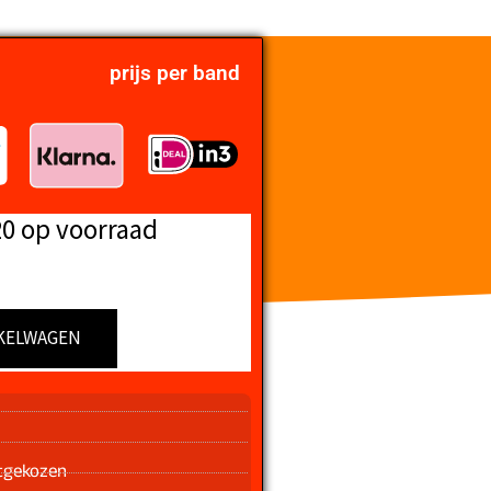
prijs per band
20 op voorraad
KELWAGEN
n
tgekozen