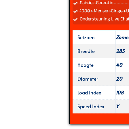
Fabriek Garantie
1000+ Mensen Gingen U
Ondersteuning Live Cha
Seizoen
Zome
Breedte
285
Hoogte
40
Diameter
20
Load Index
108
Speed Index
Y