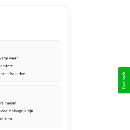
j warm weer
comfort
gere afstanden
Feedback
ers maken
voel belangrijk zijn
eritten