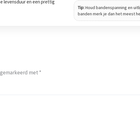
tte levensduur en een prettig
Tip:
Houd bandenspanning en uitli
banden merk je dan het meest het 
jn gemarkeerd met
*