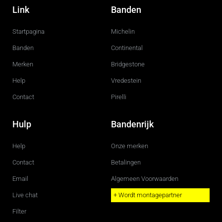
c
s
Link
Banden
e
t
b
a
o
g
Startpagina
Michelin
o
r
k
a
m
Banden
Continental
Merken
Bridgestone
Help
Vredestein
Contact
Pirelli
Hulp
Bandenrijk
Help
Onze merken
Contact
Betalingen
Email
Algemeen Voorwaarden
Live chat
+ Wordt montagepartner
Filter