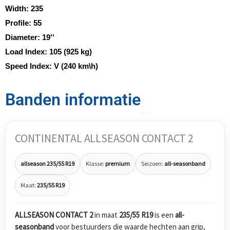
Width:
235
Profile:
55
Diameter:
19''
Load Index:
105 (925 kg)
Speed Index:
V (240 km\h)
Banden informatie
CONTINENTAL ALLSEASON CONTACT 2
allseason 235/55 R19
Klasse:
premium
Seizoen:
all-seasonband
Maat:
235/55 R19
ALLSEASON CONTACT 2
in maat
235/55 R19
is een
all-
seasonband
voor bestuurders die waarde hechten aan grip,