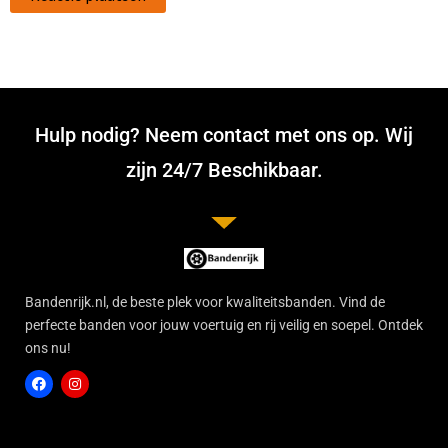
Hulp nodig? Neem contact met ons op. Wij
zijn 24/7 Beschikbaar.
Bandenrijk.nl, de beste plek voor kwaliteitsbanden. Vind de
perfecte banden voor jouw voertuig en rij veilig en soepel. Ontdek
ons nu!
F
I
a
n