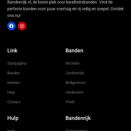
Bandenrijk.nl, de beste plek voor kwaliteitsbanden. Vind de
perfecte banden voor jouw voertuig en rij veilig en soepel. Ontdek
ons nu!
F
I
a
n
c
s
Link
Banden
e
t
b
a
o
g
Startpagina
Michelin
o
r
k
a
m
Banden
Continental
Merken
Bridgestone
Help
Vredestein
Contact
Pirelli
Hulp
Bandenrijk
Help
Onze merken