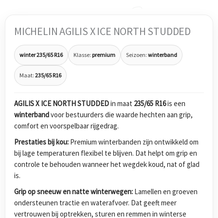
MICHELIN AGILIS X ICE NORTH STUDDED
winter 235/65 R16
Klasse:
premium
Seizoen:
winterband
Maat:
235/65 R16
AGILIS X ICE NORTH STUDDED
in maat
235/65 R16
is een
winterband
voor bestuurders die waarde hechten aan grip,
comfort en voorspelbaar rijgedrag.
Prestaties bij kou:
Premium winterbanden zijn ontwikkeld om
bij lage temperaturen flexibel te blijven. Dat helpt om grip en
controle te behouden wanneer het wegdek koud, nat of glad
is.
Grip op sneeuw en natte winterwegen:
Lamellen en groeven
ondersteunen tractie en waterafvoer. Dat geeft meer
vertrouwen bij optrekken, sturen en remmen in winterse