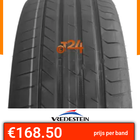
€
168.50
prijs per band