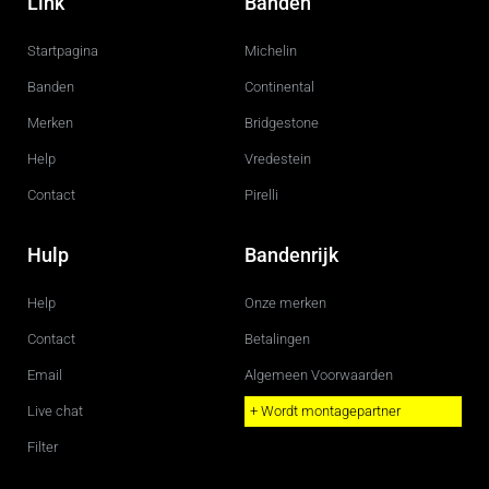
Link
Banden
e
t
b
a
o
g
Startpagina
Michelin
o
r
k
a
m
Banden
Continental
Merken
Bridgestone
Help
Vredestein
Contact
Pirelli
Hulp
Bandenrijk
Help
Onze merken
Contact
Betalingen
Email
Algemeen Voorwaarden
Live chat
+ Wordt montagepartner
Filter