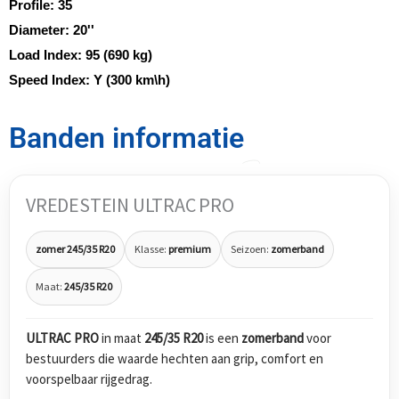
Profile:
35
Diameter:
20''
Load Index:
95 (690 kg)
Speed Index:
Y (300 km\h)
Banden informatie
VREDESTEIN ULTRAC PRO
zomer 245/35 R20
Klasse:
premium
Seizoen:
zomerband
Maat:
245/35 R20
ULTRAC PRO
in maat
245/35 R20
is een
zomerband
voor
bestuurders die waarde hechten aan grip, comfort en
voorspelbaar rijgedrag.