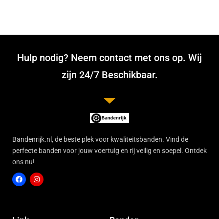
Hulp nodig? Neem contact met ons op. Wij
zijn 24/7 Beschikbaar.
Bandenrijk.nl, de beste plek voor kwaliteitsbanden. Vind de
perfecte banden voor jouw voertuig en rij veilig en soepel. Ontdek
ons nu!
F
I
a
n
c
s