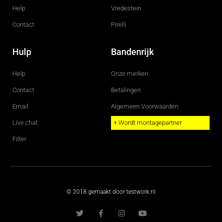
Help
Vredestein
Contact
Pirelli
Hulp
Bandenrijk
Help
Onze merken
Contact
Betalingen
Email
Algemeen Voorwaarden
Live chat
+ Wordt montagepartner
Filter
© 2018 gemaakt door testwork.nl
T
F
I
Y
w
a
n
o
i
c
s
u