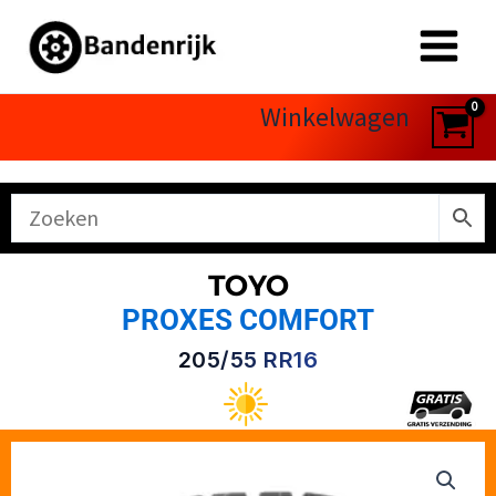
Ga
naar
de
inhoud
Winkelwagen
TOYO
PROXES COMFORT
205/55 RR16