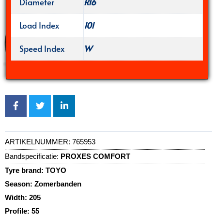
Diameter
R16
Load Index
101
Speed Index
W
ARTIKELNUMMER:
765953
Bandspecificatie:
PROXES COMFORT
Tyre brand:
TOYO
Season:
Zomerbanden
Width:
205
Profile:
55