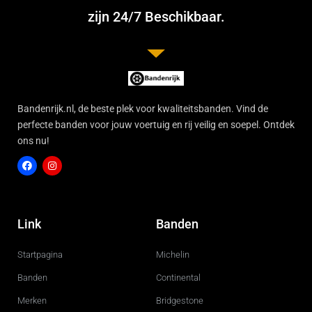
zijn 24/7 Beschikbaar.
Bandenrijk.nl, de beste plek voor kwaliteitsbanden. Vind de
perfecte banden voor jouw voertuig en rij veilig en soepel. Ontdek
ons nu!
F
I
a
n
c
s
Link
Banden
e
t
b
a
o
g
Startpagina
Michelin
o
r
k
a
m
Banden
Continental
Merken
Bridgestone