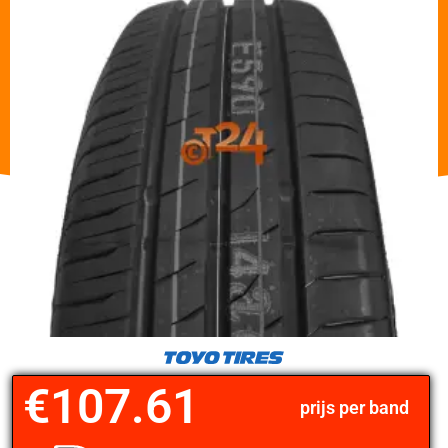
€
107.61
prijs per band