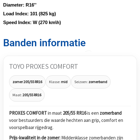
Diameter:
R16''
Load Index:
101 (825 kg)
Speed Index:
W (270 km\h)
Banden informatie
TOYO PROXES COMFORT
zomer 205/55 RR16
Klasse:
mid
Seizoen:
zomerband
Maat:
205/55 RR16
PROXES COMFORT
in maat
205/55 RR16
is een
zomerband
voor bestuurders die waarde hechten aan grip, comfort en
voorspelbaar rijgedrag.
Prijs-kwaliteit in de zomer:
Middenklasse zomerbanden zijn