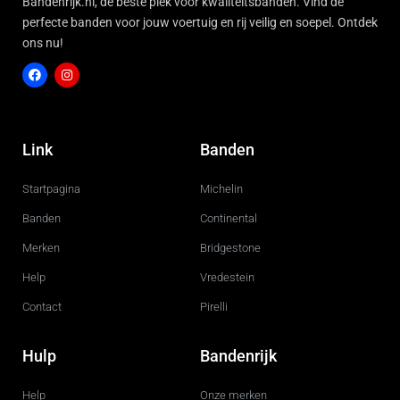
Bandenrijk.nl, de beste plek voor kwaliteitsbanden. Vind de
perfecte banden voor jouw voertuig en rij veilig en soepel. Ontdek
ons nu!
F
I
a
n
c
s
Link
Banden
e
t
b
a
o
g
Startpagina
Michelin
o
r
k
a
m
Banden
Continental
Merken
Bridgestone
Help
Vredestein
Contact
Pirelli
Hulp
Bandenrijk
Help
Onze merken