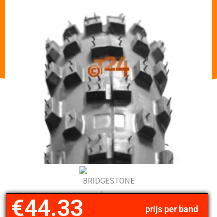
€
44.33
prijs per band