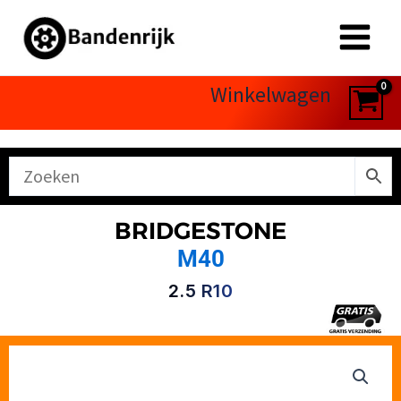
Ga
naar
de
inhoud
Winkelwagen
BRIDGESTONE
M40
2.5 R10