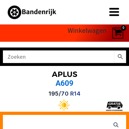
Ga
naar
de
inhoud
Winkelwagen
APLUS
A609
195/70 R14