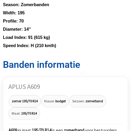
Season:
Zomerbanden
Width:
195
Profile:
70
Diameter:
14''
Load Index:
91 (615 kg)
Speed Index:
H (210 km\h)
Banden informatie
APLUS A609
zomer 195/70 R14
Klasse:
budget
Seizoen:
zomerband
Maat:
195/70 R14
A609
in maat
195/70 R14
is een
zomerband
voor bestuurders