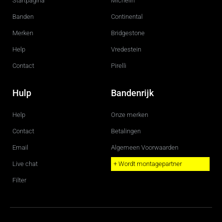
Startpagina
Michelin
o
r
k
a
m
Banden
Continental
Merken
Bridgestone
Help
Vredestein
Contact
Pirelli
Hulp
Bandenrijk
Help
Onze merken
Contact
Betalingen
Email
Algemeen Voorwaarden
Live chat
+ Wordt montagepartner
Filter