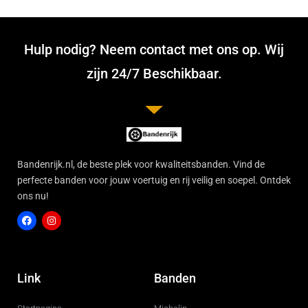
Hulp nodig? Neem contact met ons op. Wij
zijn 24/7 Beschikbaar.
Bandenrijk.nl, de beste plek voor kwaliteitsbanden. Vind de
perfecte banden voor jouw voertuig en rij veilig en soepel. Ontdek
ons nu!
F
I
a
n
c
s
Link
Banden
e
t
b
a
o
g