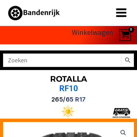
Ga
naar
de
inhoud
Winkelwagen
ROTALLA
RF10
265/65 R17