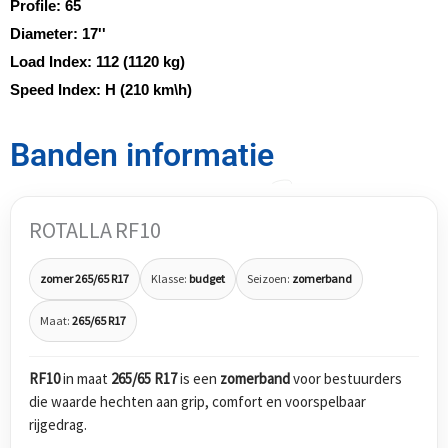
Profile:
65
Diameter:
17''
Load Index:
112 (1120 kg)
Speed Index:
H (210 km\h)
Banden informatie
ROTALLA RF10
zomer 265/65 R17
Klasse:
budget
Seizoen:
zomerband
Maat:
265/65 R17
RF10
in maat
265/65 R17
is een
zomerband
voor bestuurders
die waarde hechten aan grip, comfort en voorspelbaar
rijgedrag.