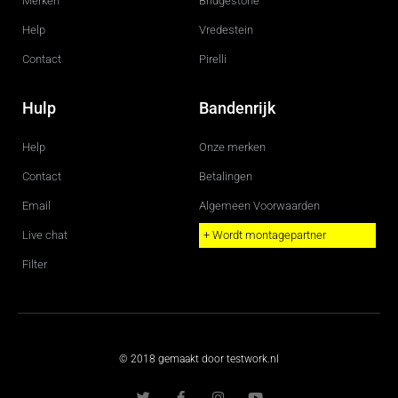
Merken
Bridgestone
Help
Vredestein
Contact
Pirelli
Hulp
Bandenrijk
Help
Onze merken
Contact
Betalingen
Email
Algemeen Voorwaarden
Live chat
+ Wordt montagepartner
Filter
© 2018 gemaakt door testwork.nl
T
F
I
Y
w
a
n
o