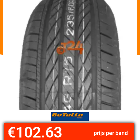
€
102.63
prijs per band