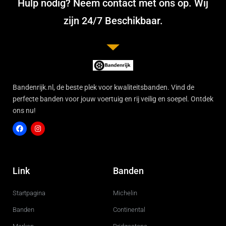
Hulp nodig? Neem contact met ons op. Wij
zijn 24/7 Beschikbaar.
Bandenrijk.nl, de beste plek voor kwaliteitsbanden. Vind de
perfecte banden voor jouw voertuig en rij veilig en soepel. Ontdek
ons nu!
F
I
a
n
c
s
Link
Banden
e
t
b
a
o
g
Startpagina
Michelin
o
r
k
a
m
Banden
Continental