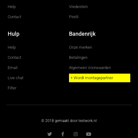
Help
Vredestein
Contact
Pirelli
Hulp
Bandenrijk
Help
Onze merken
Contact
Betalingen
Email
Algemeen Voorwaarden
Live chat
+ Wordt montagepartner
Filter
© 2018 gemaakt door testwork.nl
T
F
I
Y
w
a
n
o
i
c
s
u