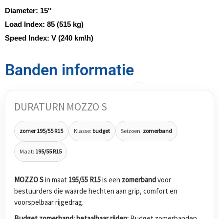
Diameter:
15''
Load Index:
85 (515 kg)
Speed Index:
V (240 km\h)
Banden informatie
DURATURN MOZZO S
zomer 195/55 R15
Klasse:
budget
Seizoen:
zomerband
Maat:
195/55 R15
MOZZO S
in maat
195/55 R15
is een
zomerband
voor
bestuurders die waarde hechten aan grip, comfort en
voorspelbaar rijgedrag.
Budget zomerband: betaalbaar rijden:
Budget zomerbanden