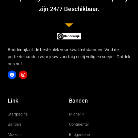
zijn 24/7 Beschikbaar.
Bandenrijk.nl, de beste plek voor kwaliteitsbanden. Vind de
perfecte banden voor jouw voertuig en rij veilig en soepel. Ontdek
ons nu!
F
I
a
n
c
s
Link
Banden
e
t
b
a
o
g
Startpagina
Michelin
o
r
k
a
m
Banden
Continental
Merken
Bridgestone