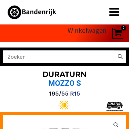
Ga
naar
de
inhoud
Winkelwagen
DURATURN
MOZZO S
195/55 R15