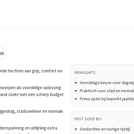
R15
rde hechten aan grip, comfort en
HIGHLIGHTS
Voordelige keuze voor dagelij
worpen als voordelige oplossing
Praktisch voor stad en normale
n band zoekt met een scherp budget
Prima optie bij beperkt jaark
rijgedrag, stadsverkeer en normale
PAST GOED BIJ
enspanning en uitlijning extra
Stadsritten en rustige rijstijl