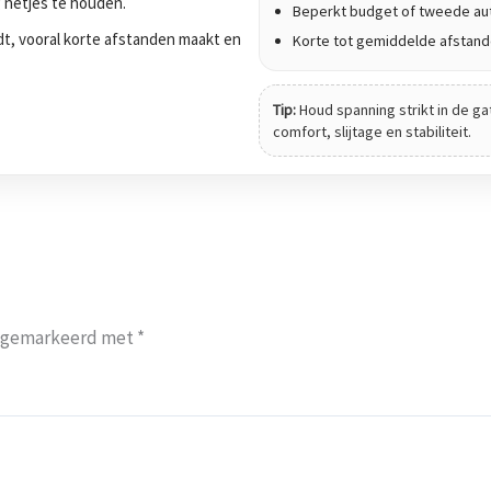
g netjes te houden.
Beperkt budget of tweede au
jdt, vooral korte afstanden maakt en
Korte tot gemiddelde afstan
Tip:
Houd spanning strikt in de ga
comfort, slijtage en stabiliteit.
jn gemarkeerd met
*