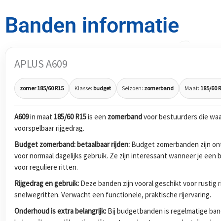
Banden informatie
APLUS A609
zomer 185/60 R15
Klasse:
budget
Seizoen:
zomerband
Maat:
185/60 
A609
in maat
185/60 R15
is een
zomerband
voor bestuurders die waa
voorspelbaar rijgedrag.
Budget zomerband: betaalbaar rijden:
Budget zomerbanden zijn ont
voor normaal dagelijks gebruik. Ze zijn interessant wanneer je ee
voor reguliere ritten.
Rijgedrag en gebruik:
Deze banden zijn vooral geschikt voor rustig 
snelwegritten. Verwacht een functionele, praktische rijervaring.
Onderhoud is extra belangrijk:
Bij budgetbanden is regelmatige band