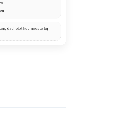
to
den
ten; dat helpt het meeste bij