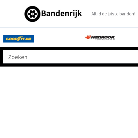
Ga
naar
Altijd de juiste banden!
de
inhoud