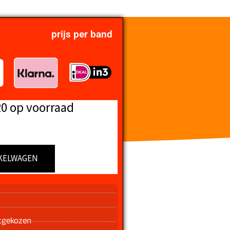
prijs per band
20 op voorraad
KELWAGEN
n
tgekozen