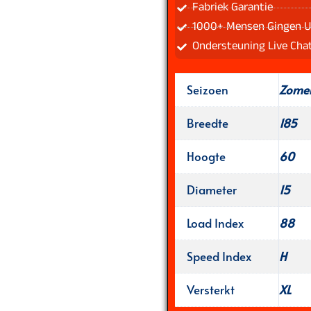
Fabriek Garantie
1000+ Mensen Gingen U
Ondersteuning Live Cha
Seizoen
Zome
Breedte
185
Hoogte
60
Diameter
15
Load Index
88
Speed Index
H
Versterkt
XL