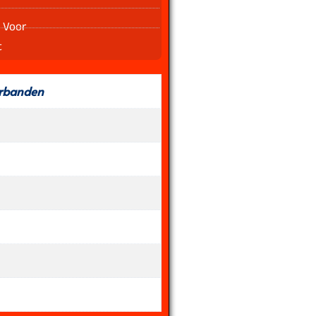
 Voor
t
rbanden