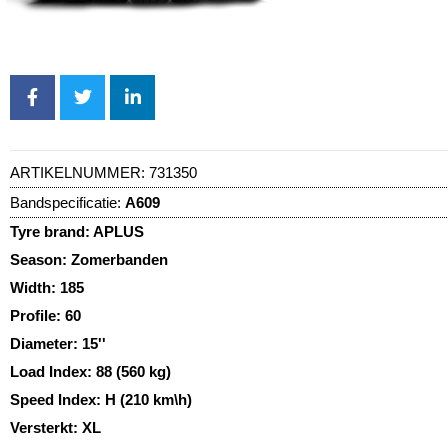
ARTIKELNUMMER:
731350
Bandspecificatie:
A609
Tyre brand:
APLUS
Season:
Zomerbanden
Width:
185
Profile:
60
Diameter:
15''
Load Index:
88 (560 kg)
Speed Index:
H (210 km\h)
Versterkt:
XL