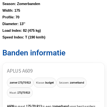
Season:
Zomerbanden
Width:
175
Profile:
70
Diameter:
13''
Load Index:
82 (475 kg)
Speed Index:
T (190 km\h)
Banden informatie
APLUS A609
zomer 175/70 R13
Klasse:
budget
Seizoen:
zomerband
Maat:
175/70 R13
A609
in maat
175/70 R13
is een
zomerband
voor bestuurders