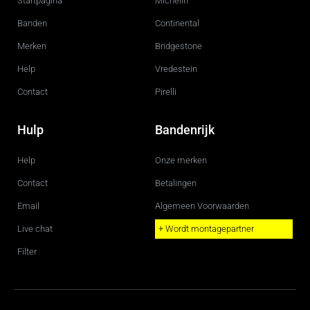
Startpagina
Michelin
o
r
k
a
m
Banden
Continental
Merken
Bridgestone
Help
Vredestein
Contact
Pirelli
Hulp
Bandenrijk
Help
Onze merken
Contact
Betalingen
Email
Algemeen Voorwaarden
Live chat
+ Wordt montagepartner
Filter