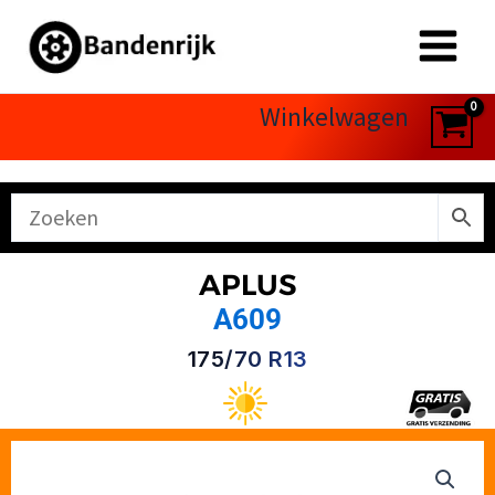
Ga
naar
de
inhoud
Winkelwagen
APLUS
A609
175/70 R13