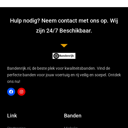
Hulp nodig? Neem contact met ons op. Wij
zijn 24/7 Beschikbaar.
Bandenrijk.nl, de beste plek voor kwaliteitsbanden. Vind de
perfecte banden voor jouw voertuig en rij veilig en soepel. Ontdek
ons nu!
F
I
a
n
c
s
Link
Banden
e
t
b
a
o
g