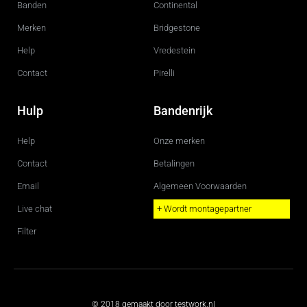
m
Banden
Continental
Merken
Bridgestone
Help
Vredestein
Contact
Pirelli
Hulp
Bandenrijk
Help
Onze merken
Contact
Betalingen
Email
Algemeen Voorwaarden
Live chat
+ Wordt montagepartner
Filter
© 2018 gemaakt door testwork.nl