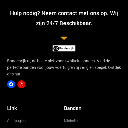
Hulp nodig? Neem contact met ons op. Wij
zijn 24/7 Beschikbaar.
Bandenrijk.nl, de beste plek voor kwaliteitsbanden. Vind de
perfecte banden voor jouw voertuig en rij veilig en soepel. Ontdek
ons nu!
F
I
a
n
c
s
Link
Banden
e
t
b
a
o
g
Startpagina
Michelin
o
r
k
a