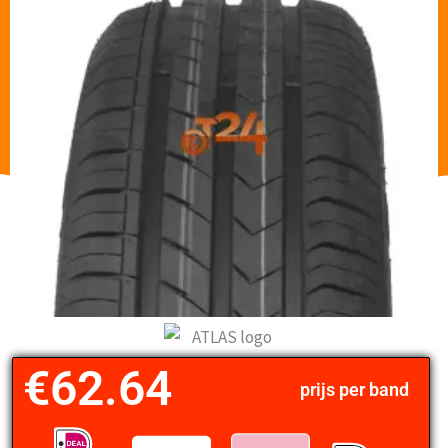
€
62.64
prijs per band