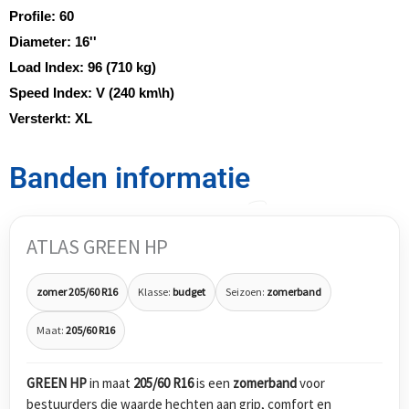
Profile:
60
Diameter:
16''
Load Index:
96 (710 kg)
Speed Index:
V (240 km\h)
Versterkt:
XL
Banden informatie
ATLAS GREEN HP
zomer 205/60 R16
Klasse:
budget
Seizoen:
zomerband
Maat:
205/60 R16
GREEN HP
in maat
205/60 R16
is een
zomerband
voor
bestuurders die waarde hechten aan grip, comfort en