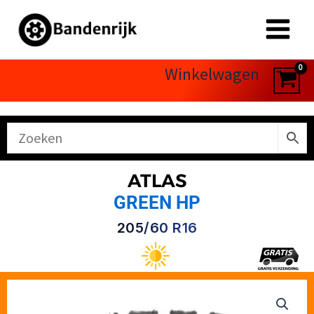
Ga
naar
de
inhoud
Winkelwagen
ATLAS
GREEN HP
205/60 R16