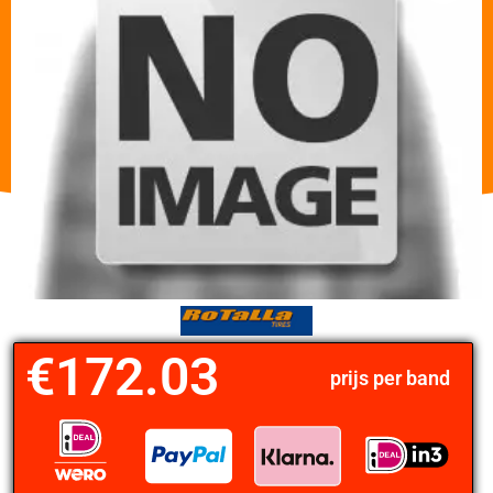
€
172.03
prijs per band