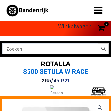
Ga
naar
de
inhoud
Winkelwagen
ROTALLA
S500 SETULA W RACE
265/45 R21