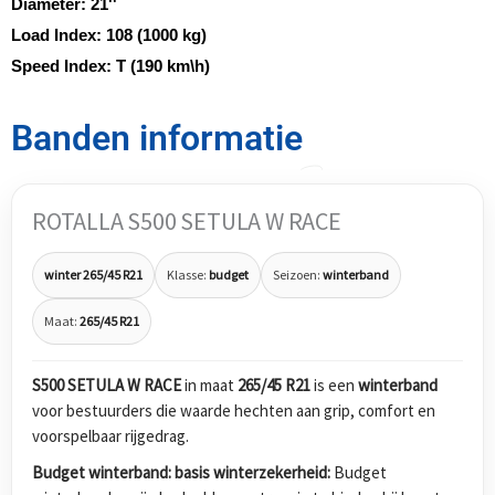
Diameter:
21''
Load Index:
108 (1000 kg)
Speed Index:
T (190 km\h)
Banden informatie
ROTALLA S500 SETULA W RACE
winter 265/45 R21
Klasse:
budget
Seizoen:
winterband
Maat:
265/45 R21
S500 SETULA W RACE
in maat
265/45 R21
is een
winterband
voor bestuurders die waarde hechten aan grip, comfort en
voorspelbaar rijgedrag.
Budget winterband: basis winterzekerheid:
Budget