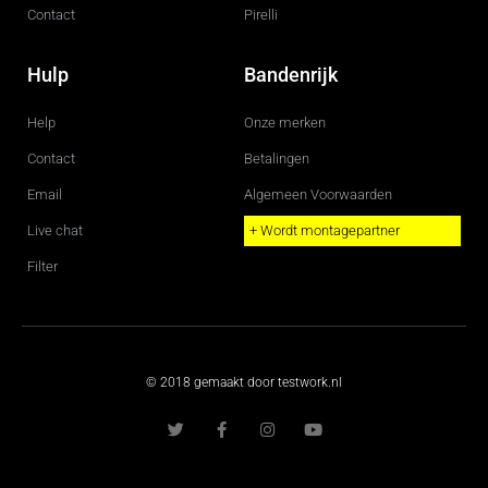
Contact
Pirelli
Hulp
Bandenrijk
Help
Onze merken
Contact
Betalingen
Email
Algemeen Voorwaarden
Live chat
+ Wordt montagepartner
Filter
© 2018 gemaakt door testwork.nl
T
F
I
Y
w
a
n
o
i
c
s
u
t
e
t
t
t
b
a
u