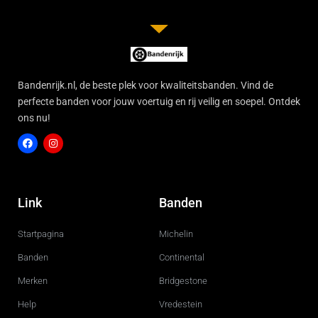
Bandenrijk.nl, de beste plek voor kwaliteitsbanden. Vind de
perfecte banden voor jouw voertuig en rij veilig en soepel. Ontdek
ons nu!
F
I
a
n
c
s
Link
Banden
e
t
b
a
o
g
Startpagina
Michelin
o
r
k
a
m
Banden
Continental
Merken
Bridgestone
Help
Vredestein