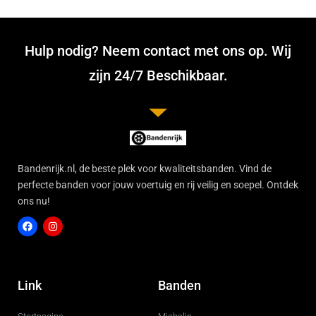
Hulp nodig? Neem contact met ons op. Wij
zijn 24/7 Beschikbaar.
Bandenrijk.nl, de beste plek voor kwaliteitsbanden. Vind de
perfecte banden voor jouw voertuig en rij veilig en soepel. Ontdek
ons nu!
F
I
a
n
c
s
Link
Banden
e
t
b
a
o
g