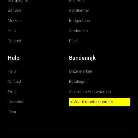
Startpagina
Michelin
o
r
k
a
m
Banden
Continental
Merken
Bridgestone
Help
Vredestein
Contact
Pirelli
Hulp
Bandenrijk
Help
Onze merken
Contact
Betalingen
Email
Algemeen Voorwaarden
Live chat
+ Wordt montagepartner
Filter