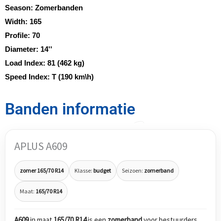
Season:
Zomerbanden
Width:
165
Profile:
70
Diameter:
14''
Load Index:
81 (462 kg)
Speed Index:
T (190 km\h)
Banden informatie
APLUS A609
zomer 165/70 R14
Klasse:
budget
Seizoen:
zomerband
Maat:
165/70 R14
A609
in maat
165/70 R14
is een
zomerband
voor bestuurders