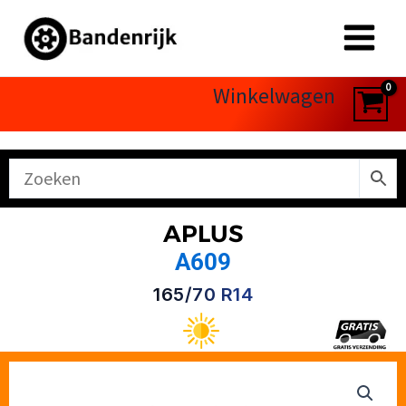
Ga
naar
de
inhoud
Winkelwagen
APLUS
A609
165/70 R14