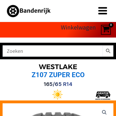
Ga
naar
de
inhoud
Winkelwagen
WESTLAKE
Z107 ZUPER ECO
165/65 R14