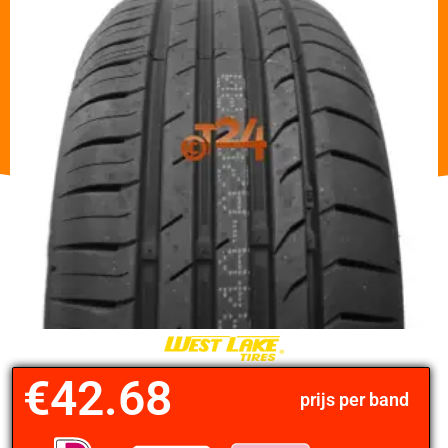
€
42.68
prijs per band