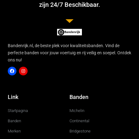
zijn 24/7 Beschikbaar.
Bandenrijk.nl, de beste plek voor kwaliteitsbanden. Vind de
perfecte banden voor jouw voertuig en rij veilig en soepel. Ontdek
ons nu!
F
I
a
n
c
s
Link
Banden
e
t
b
a
o
g
Startpagina
Michelin
o
r
k
a
m
Banden
Continental
Merken
Bridgestone