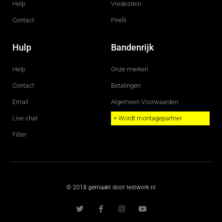
Help
Vredestein
Contact
Pirelli
Hulp
Bandenrijk
Help
Onze merken
Contact
Betalingen
Email
Algemeen Voorwaarden
Live chat
+ Wordt montagepartner
Filter
© 2018 gemaakt door testwork.nl
T
F
I
Y
w
a
n
o
i
c
s
u
t
e
t
t