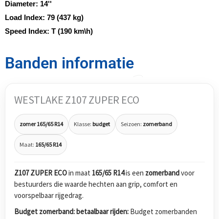
Diameter:
14''
Load Index:
79 (437 kg)
Speed Index:
T (190 km\h)
Banden informatie
WESTLAKE Z107 ZUPER ECO
zomer 165/65 R14
Klasse:
budget
Seizoen:
zomerband
Maat:
165/65 R14
Z107 ZUPER ECO
in maat
165/65 R14
is een
zomerband
voor
bestuurders die waarde hechten aan grip, comfort en
voorspelbaar rijgedrag.
Budget zomerband: betaalbaar rijden:
Budget zomerbanden