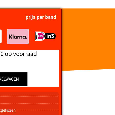
prijs per band
20 op voorraad
KELWAGEN
n
tgekozen