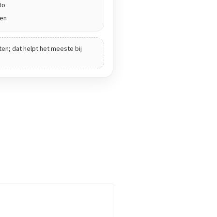
to
den
ten; dat helpt het meeste bij