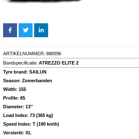
ARTIKELNUMMER:
888996
Bandspecificatie:
ATREZZO ELITE 2
Tyre brand:
SAILUN
Season:
Zomerbanden
Width:
155
Profile:
65
Diameter:
13''
Load Index:
73 (365 kg)
Speed Index:
T (190 km\h)
Versterkt:
XL