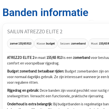
Banden informatie
SAILUN ATREZZO ELITE 2
zomer 155/65 R13
Klasse:
budget
Seizoen:
zomerband
Maat:
155/65 
ATREZZO ELITE 2
in maat
155/65 R13
is een
zomerband
voor bestuu
comfort en voorspelbaar rijgedrag.
Budget zomerband: betaalbaar rijden:
Budget zomerbanden zijn ont
voor normaal dagelijks gebruik. Ze zijn interessant wanneer je ee
voor reguliere ritten.
Rijgedrag en gebruik:
Deze banden zijn vooral geschikt voor rustig 
snelwegritten. Verwacht een functionele, praktische rijervaring.
Onderhoud is extra belangrijk:
Bij budgetbanden is regelmatige band