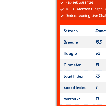
Fabriek Garantie
1000+ Mensen Gingen U
Ondersteuning Live Cha
Seizoen
Zome
Breedte
155
Hoogte
65
Diameter
13
Load Index
73
Speed Index
T
Versterkt
XL