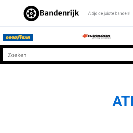
Ga
naar
Altijd de juiste banden!
de
inhoud
AT