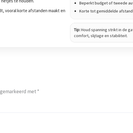
g netjes te houden.
Beperkt budget of tweede au
jdt, vooral korte afstanden maakt en
Korte tot gemiddelde afstan
Tip:
Houd spanning strikt in de ga
comfort, slijtage en stabiliteit.
jn gemarkeerd met
*