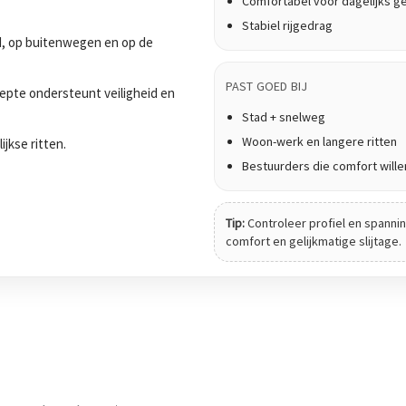
Comfortabel voor dagelijks g
Stabiel rijgedrag
tad, op buitenwegen en op de
PAST GOED BIJ
epte ondersteunt veiligheid en
Stad + snelweg
Woon-werk en langere ritten
ijkse ritten.
Bestuurders die comfort wille
Tip:
Controleer profiel en spanning
comfort en gelijkmatige slijtage.