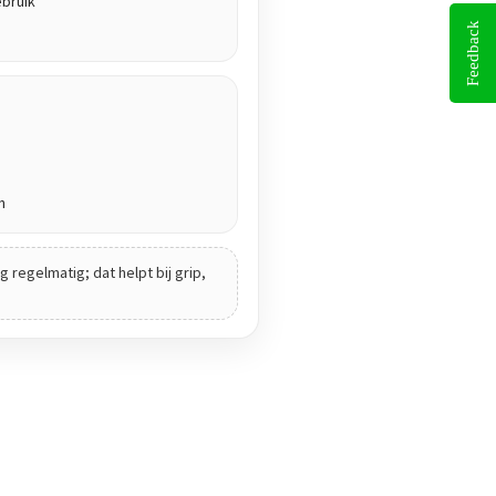
ebruik
Feedback
n
 regelmatig; dat helpt bij grip,