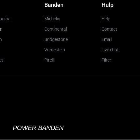
Banden
Hulp
pagina
Michelin
Help
n
Continental
Contact
n
Bridgestone
Email
Vredestein
Live chat
ct
Pirelli
Filter
POWER BANDEN