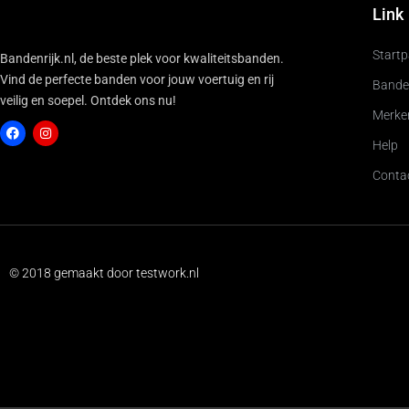
Link
Start
Bandenrijk.nl, de beste plek voor kwaliteitsbanden.
Vind de perfecte banden voor jouw voertuig en rij
Bande
veilig en soepel. Ontdek ons nu!
Merke
Help
Conta
F
I
a
n
c
s
e
t
b
a
o
g
o
r
k
a
© 2018 gemaakt door testwork.nl
m