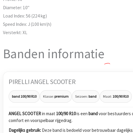
Diameter:
10''
Load Index:
56 (224 kg)
Speed Index:
J (100 km\h)
Versterkt:
XL
Banden informatie
PIRELLI ANGEL SCOOTER
band 100/90 R10
Klasse:
premium
Seizoen:
band
Maat:
100/90 R10
ANGEL SCOOTER
in maat
100/90 R10
is een
band
voor bestuurders d
comfort en voorspelbaar rijgedrag.
Dagelijks gebruik:
Deze band is bedoeld voor betrouwbaar dagelijks