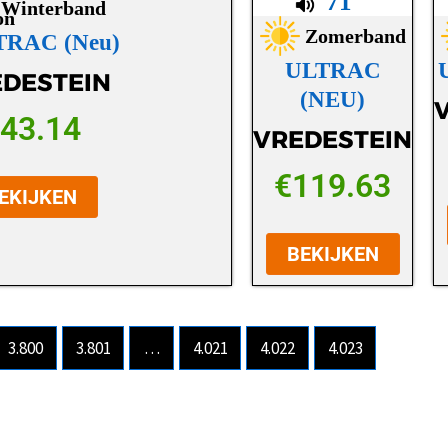
71
Winterband
Zomerband
RAC (Neu)
ULTRAC
DESTEIN
(NEU)
43.14
VREDESTEIN
€
119.63
EKIJKEN
BEKIJKEN
3.800
3.801
…
4.021
4.022
4.023