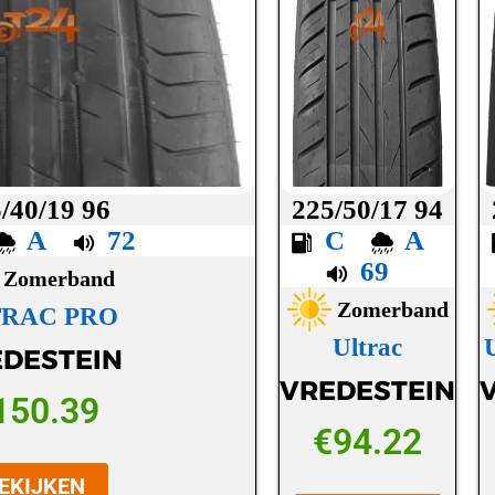
/40/19 96
225/50/17 94
A
72
C
A
69
Zomerband
Zomerband
TRAC PRO
Ultrac
DESTEIN
VREDESTEIN
150.39
€
94.22
EKIJKEN