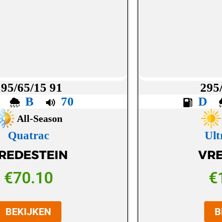
195/65/15 91
295
C
B
70
D
All-Season
Quatrac
Ult
REDESTEIN
VRE
€
70.10
€
BEKIJKEN
B