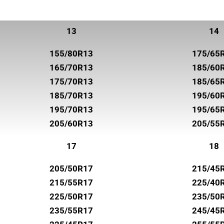
UNIROYAL
VREDESTEIN
13
14
WANLI
155/80R13
175/65
WESTLAKE
165/70R13
185/60
YOKOHAMA
175/70R13
185/65
185/70R13
195/60
195/70R13
195/65
205/60R13
205/55
17
18
205/50R17
215/45
215/55R17
225/40
225/50R17
235/50
235/55R17
245/45