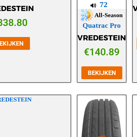
72
DESTEIN
All-Season
338.80
Quatrac Pro
VREDESTEIN
EKIJKEN
€
140.89
BEKIJKEN