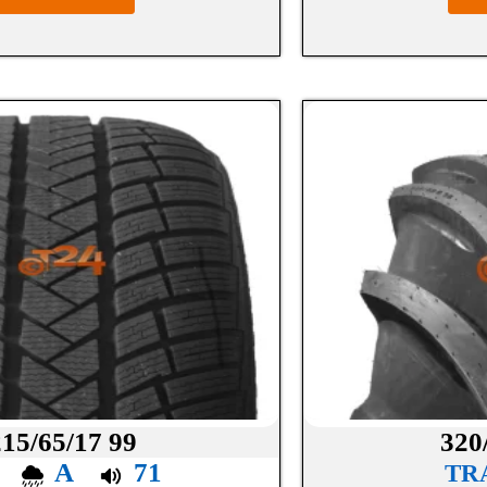
215/65/17 99
320
C
A
71
TR