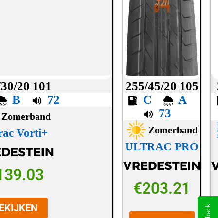
/30/20 101
255/45/20 105
B
72
C
A
73
Zomerband
Zomerband
rac Vorti+
ULTRAC PRO
DESTEIN
VREDESTEIN
139.03
€
203.21
EKIJKEN