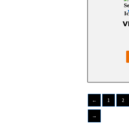
ROADHOG
ROADSTONE
V
ROTALLA
SAILUN
SEMPERIT
SUNNY
SUPERIA TIRES
SYRON
TOYO
←
1
2
TRELLEBORG
→
TRISTAR