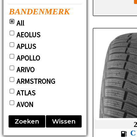
BANDENMERK
All
AEOLUS
APLUS
APOLLO
ARIVO
ARMSTRONG
ATLAS
AVON
BARUM
Zoeken
Wissen
BF-GOODRICH