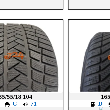
35/55/18 104
165
C
C
71
D