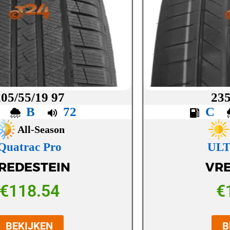
205/55/19 97
235
B
B
72
C
All-Season
Quatrac Pro
UL
REDESTEIN
VRE
€
118.54
€
BEKIJKEN
B