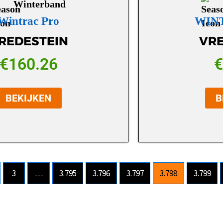
Winterband
Wintrac Pro
WINT
REDESTEIN
VRE
€
160.26
€
BEKIJKEN
B
3
…
3.795
3.796
3.797
3.798
3.799