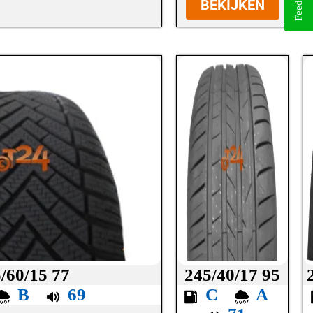
Feedback
BEKIJKEN
/60/15 77
245/40/17 95
B
69
C
A