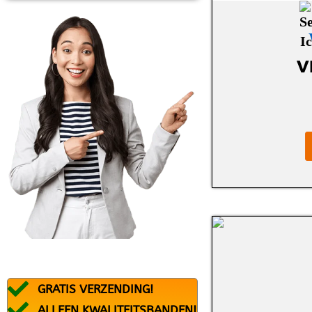
BFGOODRICH
BLACK ARROW
BRIDGESTONE
V
CONTINENTAL
DEBICA
DUNLOP
DURATURN
FALKEN
FEDERAL
FIREMAX
FIRESTONE
GRATIS VERZENDING!
FORTUNA
ALLEEN KWALITEITSBANDEN!