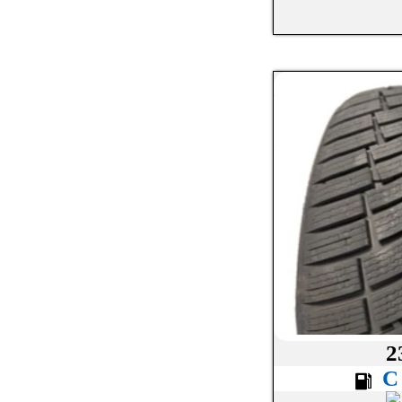
LASSA
LAUFENN
MAXXIS
MICHELIN
MICKEY THOMPSON
MINERVA
NANKANG
NEXEN
NOKIAN
OVATION
2
PETLAS
PIRELLI